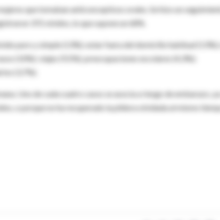
 mujeres que tomaban anticonceptivos orales. Se hizo un seguimien
gistraron 372 olvidos, lo que supone un 68%.
vido puro y simple (13%); estar fuera del domicilio habitual (13%);
asos (10%); viajes (9,5%); preocupaciones escolares (4,3%);
ios (3,7%).
emana. Uno de cada cuatro casos se asocia a riesgo de embarazo, ya
dos, o porque no ha recuperado la píldora olvidada al mismo tiem