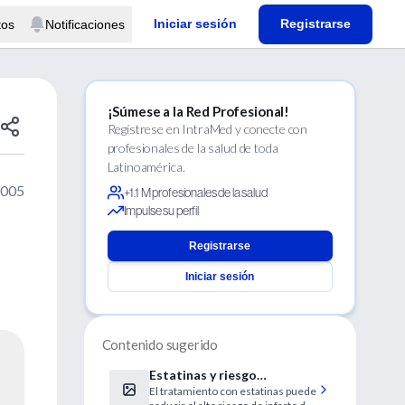
Iniciar sesión
Registrarse
tos
Notificaciones
¡Súmese a la Red Profesional!
Regístrese en IntraMed y conecte con
profesionales de la salud de toda
Latinoamérica.
2005
+1.1 M profesionales de la salud
Impulse su perfil
Registrarse
Iniciar sesión
Contenido sugerido
Estatinas y riesgo
El tratamiento con estatinas puede
cardiovascular tras un