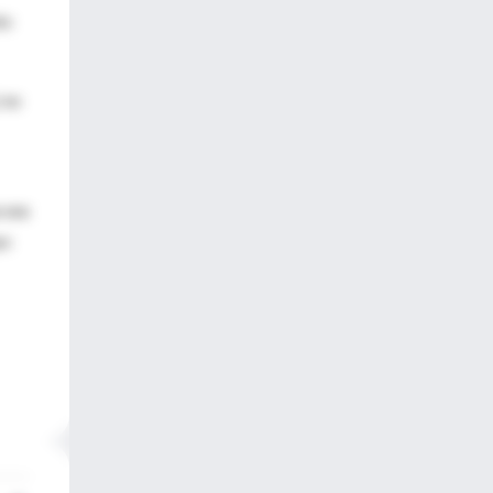
to
 no
 sea
po