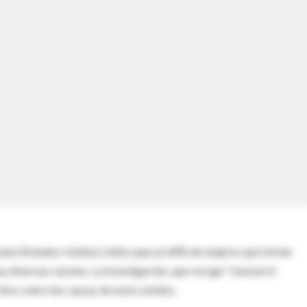
reen (Estados Unidos), indica que un 68% de mujeres que toman
y diversas razones. La investigación, que recoge “Journal of
os sobre las causas de estos olvidos.