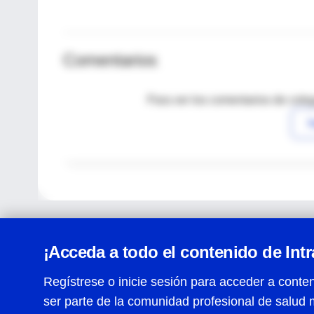
Comentarios
Para ver los comentarios de coleg
I
¡Acceda a todo el contenido de Int
Regístrese o inicie sesión para acceder a conten
ser parte de la comunidad profesional de salud 
Centro de Ayuda