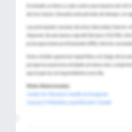
El estudio se llevó a cabo sobre una muestra de 141
de tres meses. Durante este período de tiempo, se re
Las principales razones de estos descuidos fueron: ol
disponer de una nueva caja del fármaco (10,5%); retr
preocupaciones profesionales (8%); efectos secundar
Estos olvidos aparecen repartidos a lo largo de la s
porque la usuaria ha olvidado al menos dos comprimi
que la que la correspondiente a ese día.
Webs Relacionadas
Center for Women’s Health at Evergreen
Journal of Midwifery and Women’s Health