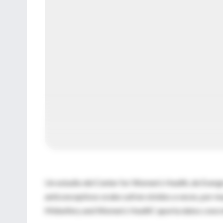
Un estudio del Center for Women’s Health, de Everg
anticonceptivos orales sufren olvidos a veces, por mu
Midwifery and Women’s Health”, aporta datos concret