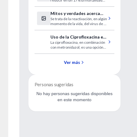
reducir en un 17% la mortalidad
cerebrovascular.
Mitos y verdades acerca
Se trata de la reactivación, en algún
del Herpes Zoster o
momento de la vida, del virus de la
"culebrilla"
varicela que no es eliminado del
organismo después de padecer la
Uso de la Ciprofloxacina en
eruptiva.
La ciprofloxacina, en combinación
el tratamiento de
con metronidazol, es una opción
pacientes hospitalizados
efectiva y rentable en el
con infecciones
tratamiento de infecciones
intraabdominales
abdominales complicadas
Ver más
Personas sugeridas
No hay personas sugeridas disponibles
en este momento