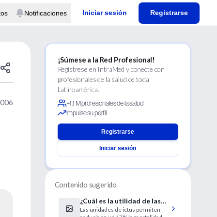
Iniciar sesión
Registrarse
tos
Notificaciones
¡Súmese a la Red Profesional!
Regístrese en IntraMed y conecte con
profesionales de la salud de toda
Latinoamérica.
2006
+1.1 M profesionales de la salud
Impulse su perfil
Registrarse
Iniciar sesión
Contenido sugerido
¿Cuál es la utilidad de las
Las unidades de ictus permiten
unidades de Ictus?