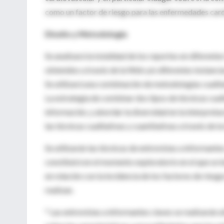
como un factor de riesgo para las enfermedades card
Diseño y Metodología
Se analizará la totalidad de los reportes en diferentes
obtenidos a través de la Web y/o diferentes instancias
Se utilizará una combinación de metodologías cualita
La estrategia de combinar dos tipos de técnicas cualit
información, y abordar la diversidad en la interpreta
las técnicas cualitativas y cuantitativas a través de
Se utilizarán las técnicas de entrevistas a informant
constituirá en el momento exploratorio en el que se 
en relación con la incidencia de los factores de rie
realizan.
* Las entrevistas a informantes claves se realizarán 