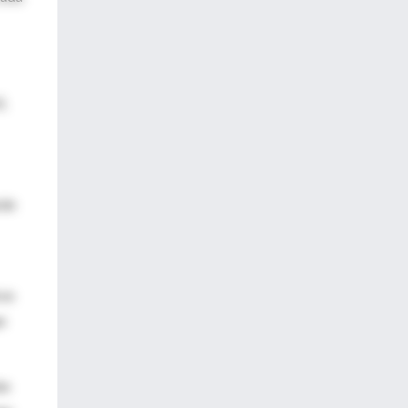
),
rán
cos
e
ón