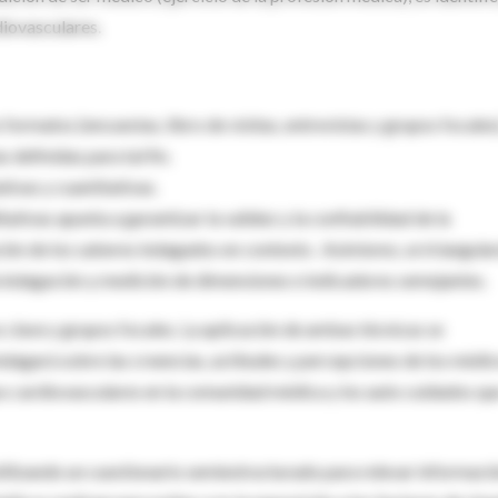
iovasculares.
 formatos (encuestas, libro de visitas, entrevistas y grupos focales
 definidas para tal fin.
tivas y cuantitativas.
ativas apunta a garantizar la validez y la confiabilidad de la
ción de los saberes indagados en contexto . Asimismo, se triangula
 la indagación y medición de dimensiones e indicadores semejantes.
es clave y grupos focales. La aplicación de ambas técnicas se
indagará sobre las creencias, actitudes y percepciones de los médi
sgos cardiovasculares en la comunidad médica y los auto cuidados qu
utilizando un cuestionario semiestructurado para relevar informaci