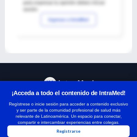
para expresar tu opinión debes iniciar
sesión
Ingresar a IntraMed
¡Acceda a todo el contenido de IntraMed!
Centro de Ayuda
Regístrese o inicie sesión para acceder a contenido exclusivo
y ser parte de la comunidad profesional de salud más
relevante de Latinoamérica. Un espacio para conectar,
Términos y condiciones
compartir e intercambiar experiencias entre colegas.
| Políticas de privacidad
Registrarse
| Todos los derechos reservados | Copyright 1997-2026