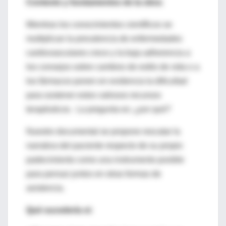
Contexto y fundamentos de la obra:
Mientras los conocimientos científicos se
multiplican la prevalencia de enfermedades
cardiovasculares crece y la baja adherencia a
los consejos sobre cambios de estilo de vida o a
los fármacos ponen en evidencia la dificultad
para sostener estos valiosos recursos
terapéuticos.
La pregunta es:
¿por qué?
Nuestro documental se propone rescatar la
narrativa del paciente respecto de su propio
padecimiento como una instrumento posible
para pensar juntos en otras formas de
asistencia.
Qué sucedería si: