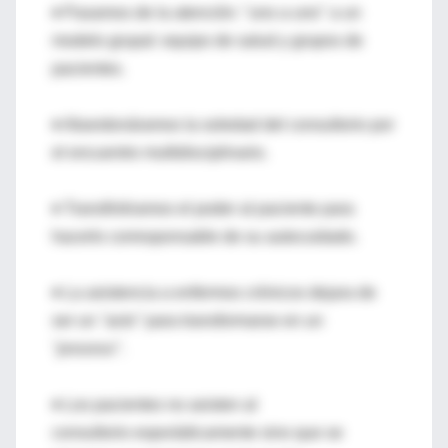
♦ Pasamos de la atención: "uno a uno" a un
modelo grupal: equipo de salud y grupos de
pacientes.
♦ Abandonáramos la soledad del consultorio por
el encuentro multidisciplinario.
♦ Transfiriéramos el poder al paciente para
hacerlo corresponsable de su autocuidado.
♦ La asistencia a enfermos crónicos dejara de
ser un
"acto"
para transformarse en un
"proceso"
.
♦ Los pacientes no asisten al
consultorio esporádicamente sino que se