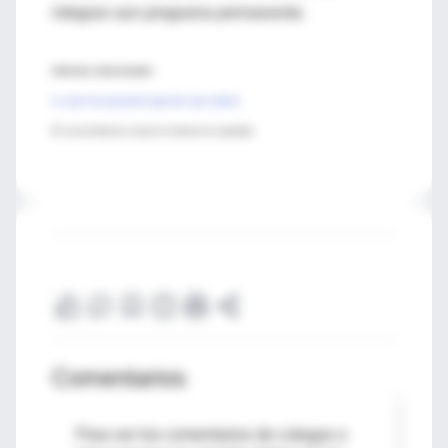
integran aun programa permanente.
Artículo relacionado:
Lo que los pacientes ignoran que saben
El conocimiento al que le damos la espalda.
Comentarios
Para ver los comentarios de colegas o