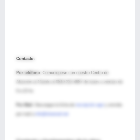
Contacto:
Por teléfono
: Comuniquese con nuestro Centro de
Atención al Cliente al 0810-222-4687 de lunes a viernes de
9 a 22 hs.
Por Mail
: Descargue la ficha de
inscripción aquí
y envíela
por mail a
info@intramed.net