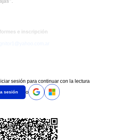
ajas".
"
formes e inscripción
nitor1@yahoo.com.ar
niciar sesión para continuar con la lectura
o
ia sesión