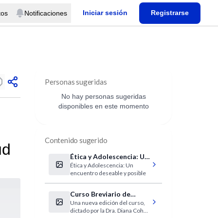
Iniciar sesión
Registrarse
tos
Notificaciones
Personas sugeridas
No hay personas sugeridas
disponibles en este momento
Contenido sugerido
ud
Ética y Adolescencia: Un
Ética y Adolescencia: Un
encuentro deseable y
encuentro deseable y posible
posible
Curso Breviario de
Una nueva edición del curso,
Bioética IntraMed 2010
dictado por la Dra. Diana Cohen