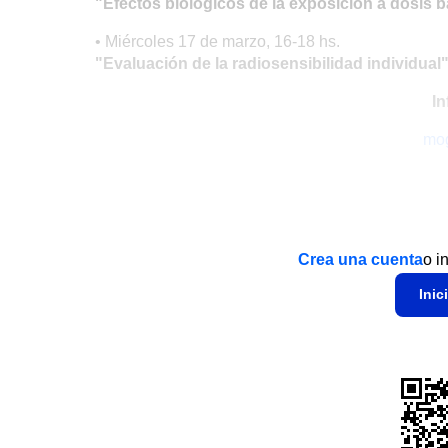
"Efectos biológicos de la exposición a dosis b
• Miércoles 17 de marzo, 16-18 hs.
"Evaluación de la radiosensibilidad individual
In
mog
Crea una cuenta
o i
Inic