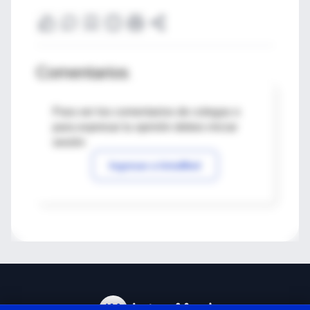
Comentarios
Para ver los comentarios de colegas o
para expresar tu opinión debes iniciar
sesión
Ingresar a IntraMed