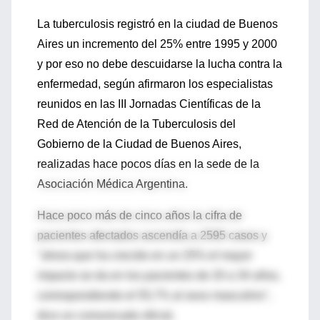
La tuberculosis registró en la ciudad de Buenos
Aires un incremento del 25% entre 1995 y 2000
y por eso no debe descuidarse la lucha contra la
enfermedad, según afirmaron los especialistas
reunidos en las III Jornadas Científicas de la
Red de Atención de la Tuberculosis del
Gobierno de la Ciudad de Buenos Aires,
realizadas hace pocos días en la sede de la
Asociación Médica Argentina.
Hace poco más de cinco años la cifra de
pacientes afectados ascendía a 2595 casos y
"ahora que ha crecido en un 25% el mayor
impacto se da en los pacientes de 20 a 34 años,
correspondiendo el 55,7% al sexo masculino",
dice un comunicado oficial.