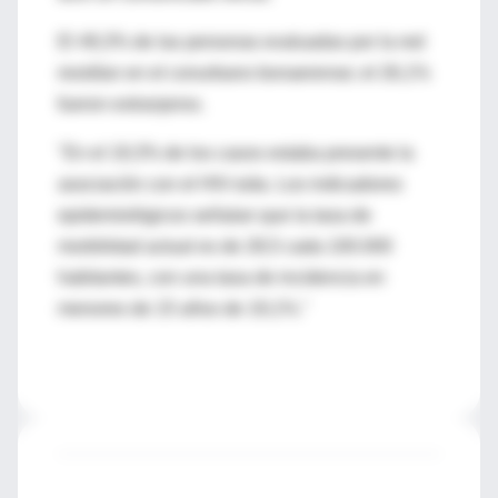
El 49,3% de las personas evaluadas por la red
residían en el conurbano bonaerense; el 26,1%
fueron extranjeros.
"En el 19,3% de los casos estaba presente la
asociación con el HIV-sida. Los indicadores
epidemiológicos señalan que la tasa de
morbilidad actual es de 28,5 cada 100.000
habitantes, con una tasa de incidencia en
menores de 15 años de 19,1%."