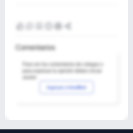
Comentarios
Para ver los comentarios de colegas o
para expresar tu opinión debes iniciar
sesión
Ingresar a IntraMed