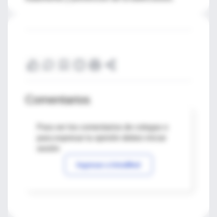
Comentarios
Para ver los comentarios de colegas o
para expresar tu opinión debes iniciar
sesión
Ingresar a IntraMed