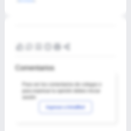
[
Resultados
]
Comentarios
Para ver los comentarios de colegas o
para expresar tu opinión debes iniciar
sesión
Ingresar a IntraMed