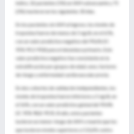
índice, 32 pacientes (1%) un IAM subsecuente y 75
(2%) murieron en los siguientes 30 días.
En los pacientes sin IAM al ingreso, los niveles de
troponina fueron de menos de 5 ng/dL en el 61%,
con un valor predictivo negativo del 99,6% (IC
95% 99,3-99,8) para el desenlace primario. Este
valor predictivo negativo fue consistente en la
estratificación por grupos de edad, sexo, factores
de riesgo y enfermedad cardiovascular previa.
En dos cohortes de validación independientes, los
niveles de troponina fueron inferiores a 5 ng/dL en
el 56%, con un valor predictivo global del 99,4%
(IC 95% 98,8-99,9). Al año, estos pacientes
tuvieron un menor riesgo de IAM o muerte que los
que tuvieron niveles superiores a 5 (0,6% contra