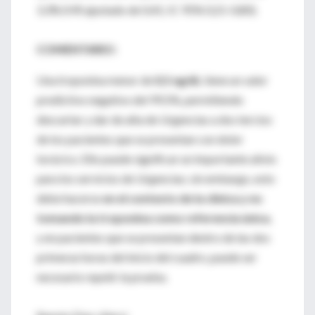
3,3% (HR ajustado de 0,41; IC 95% 0,21-0,80).
COMENTARIO:
Una troponina menor de
0,5 ng/dL
tiene un valor
predictivo negativo del 99,5%, permitiendo
descartar y dar de alta de Urgencias a dos tercios
de los pacientes que se presentan con dolor
torácico. Ello puede significar un importante alivio
para los servicios de Urgencias; sin embargo, esto
debe hacerse
en el contexto de la clínica y no
tomando la troponina como referencia única
,
y en pacientes que se presentan dentro de las dos
primeras horas del inicio del cuadro, puede ser
necesario repetir la prueba.