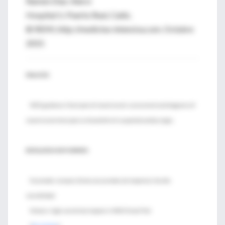
Ramón Díaz-Alersi
Hospital U. Puerto Real, Cádiz.
© REMI, http://medicina-intensiva.com. Octubre
2015
ENLACES:
NICE guidance. Chest pain of recent onset: assessment and diagnosis of
recent onset chest pain or discomfort of suspected cardiac origin.
BÚSQUEDA EN PUBMED:
Enunciado: ensayos clínicos con pruebas de troponina I de alta
sensibilidad
Sintaxis: high-sensitivity troponin I AND Clinical Trial