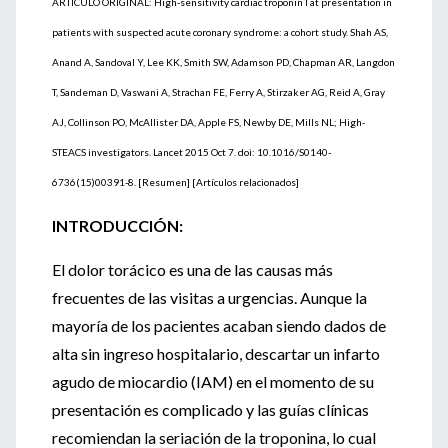
ARTÍCULO ORIGINAL: High-sensitivity cardiac troponin I at presentation in
patients with suspected acute coronary syndrome: a cohort study. Shah AS,
Anand A, Sandoval Y, Lee KK, Smith SW, Adamson PD, Chapman AR, Langdon
T, Sandeman D, Vaswani A, Strachan FE, Ferry A, Stirzaker AG, Reid A, Gray
AJ, Collinson PO, McAllister DA, Apple FS, Newby DE, Mills NL; High-
STEACS investigators. Lancet 2015 Oct 7. doi: 10.1016/S0140-
6736(15)00391-8. [Resumen] [Artículos relacionados]
INTRODUCCIÓN:
El dolor torácico es una de las causas más
frecuentes de las visitas a urgencias. Aunque la
mayoría de los pacientes acaban siendo dados de
alta sin ingreso hospitalario, descartar un infarto
agudo de miocardio (IAM) en el momento de su
presentación es complicado y las guías clínicas
recomiendan la seriación de la troponina, lo cual