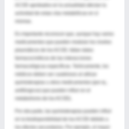
ACOD aprobados en la actualidad afectan la
actividad de estas vías metabólicas en sí
mismas.
Es importante reconocer que, aunque hay varios
medicamentos que pueden modular los niveles
plasmáticos de los ACOD, faltan datos
farmacocinéticos de las interacciones
farmacológicas específicas. Teóricamente, los
médicos deben ser cautelosos al utilizar
quimioterapias u otros medicamentos (por ej.,
antifúngicos) que pueden influir en el
metabolismo de los ACOD).
Por otra parte, las quimioterapias pueden influir
en la biodisponibilidad de los ACOD debido a
los efectos secundarios. Por ejemplo, el mayor