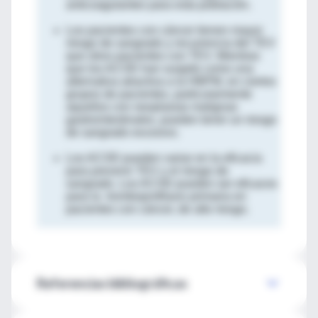
anticoagulantes para esta población.
Los pacientes con cáncer tienen mayor
riesgo de sangrado y recurrencia del TEV
que otros pacientes con TEV. Mientras
que los ACOD han surgido como una
alternativa atractiva a la HBPM, en ciertos
grupos de pacientes, particularmente
aquellos con neoplasias malignas
gastrointestinales, pueden tener un riesgo
de sangrado excesivo.
Los ACOD pueden variar en la eficacia
para prevenir TEV y el riesgo de
sangrado. Los ACOD pueden ser eficaces
para la tromboprofilaxis primaria en
pacientes con cáncer, de alto riesgo.
Referencias bibliográficas