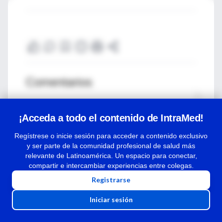
Comentarios
Para ver los comentarios de colegas o
¡Acceda a todo el contenido de IntraMed!
para expresar tu opinión debes iniciar
sesión
Regístrese o inicie sesión para acceder a contenido exclusivo
y ser parte de la comunidad profesional de salud más
Ingresar a IntraMed
relevante de Latinoamérica. Un espacio para conectar,
compartir e intercambiar experiencias entre colegas.
Registrarse
Iniciar sesión