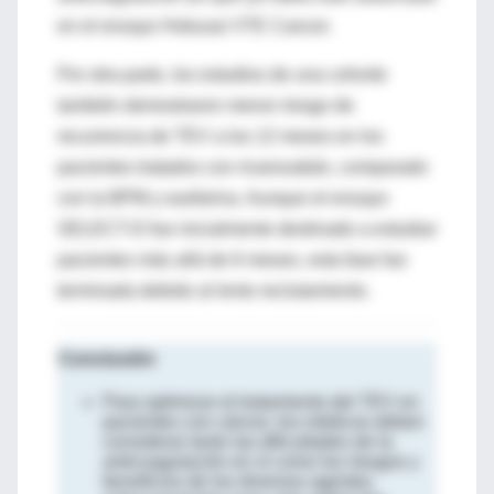
en el ensayo Hokusai VTE Cancer.
Por otra parte, los estudios de una cohorte
también demostraron menor riesgo de
recurrencia de TEV a los 12 meses en los
pacientes tratados con rivaroxabán, comparado
con la BPM y warfarina. Aunque el ensayo
SELECT-D fue inicialmente destinado a estudiar
pacientes más allá de 6 meses, esta fase fue
terminada debido al lento reclutamiento.
Conclusión
Para optimizar el tratamiento del TEV en
pacientes con cáncer, los médicos deben
considerar tanto las dificultades de la
anticoagulación en sí como los riesgos y
beneficios de los diversos agentes