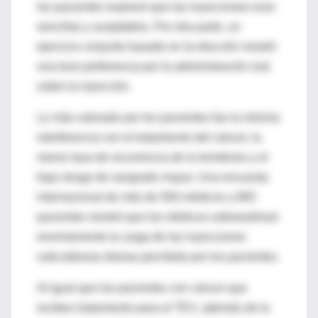
los pacientes expresó que las inyecciones eran
sencillas y aceptables. Por otra parte, un
ejercicio conjunto basado en la elección mostró
una leve preferencia por la administración oral
sobre la inyección.
Lo más valorado por los pacientes fue la mínima
interferencia con el tratamiento del cáncer, la
menor tasa de recurrencia de la trombosis y el
bajo riesgo de sangrado mayor. Una encuesta
internacional de más de 500 médicos y 800
pacientes mostró que los médicos sobreestiman
enormemente la carga de las inyecciones
subcutáneas diarias percibida por los pacientes.
Al igual que los pacientes con cáncer que
reciben tratamiento para el TEV, además de la