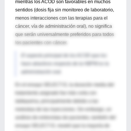
mientras los ACOD son favorables en muchos
sentidos (dosis fija sin monitoreo de laboratorio,
menos interacciones con las terapias para el
cáncer, vía de administración oral), no significa
que serán universalmente preferidos para todos
los pacientes con cáncer.
El aspecto principal de los ACOD que los
hace atractivos respecto de la HBPM es la
administración oral.
En el ensayo SELECT-D, la duración media del
tratamiento asignado fue más corta con
dalteparina, principalmente debido a las
molestias de las inyecciones. Sin embargo, un
análisis de entrevistas de pacientes, también del
ensayo SELECT-D, mostró que la mayoría de