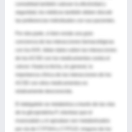
comodidad también valoran la efectividad y
seguridad, los médicos también deben discutir
las preferencias individuales con sus pacientes.
Por otra parte, si bien existe una gran
conciencia de las interacciones farmacológicas
con los AVK, faltan datos sobre las interacciones
de los ACOD con los medicamentos contra el
cáncer. Hasta la fecha, en general, la
importancia clínica de las interacciones de los
ACOD con otros medicamentos es
relativamente desconocida.
El dabigatrán se metaboliza a través de las vías
de la glicoproteína P, mientras que el
rivaroxabán y el apixaban son metabolizados
por vía de CYP3A4 y CYP2J2; ninguno de los