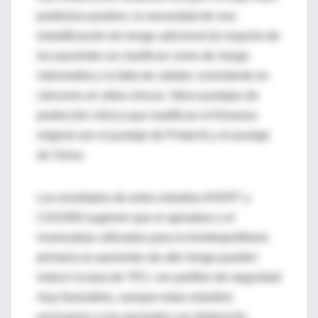
predictivo positivo, la necesidad de una
estratificación de riesgo adicional (la mayoría de
los pacientes se clasifican como de riesgo
intermedio) y la falta de validez consistente en
cánceres en sitios únicos. Otros puntajes de
predicción clínica que modifican el Khorana
original son el puntaje de Protecht y el puntaje
de Viena.
Los resultados de estos estudios AVERT y
CASSINI sugieren que el apixaban y el
rivaroxaban utilizados para la tromboprofilaxis
primaria en pacientes de alto riesgo pueden
reducir la tasa de TEV, con perfiles de seguridad
muy favorables, aunque estos estudios
excluyeron a los pacientes con disfunción