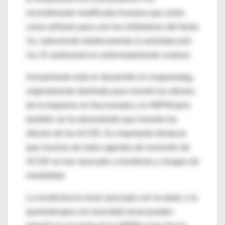
recombinante modificada humana que actúa
como señuelo para unir los inhibidores del factor
Xa, reduciendo drásticamente la actividad anti-
Xa. El andexanet es extremadamente costoso.
Actualmente está en desarrollo el ciraparantag,
originalmente diseñado para revertir los efectos
de la heparina no fraccionada y la HBPM pero
también se ha demostrado que revierte los
efectos de los ACOD. Es importante destacar
que muchos de estos agentes de reversión de
ACOD se han asociado a trombosis y riesgos de
mortalidad.
La insuficiencia renal asociada con la edad, o la
quimioterapia con toxicidad renal pueden