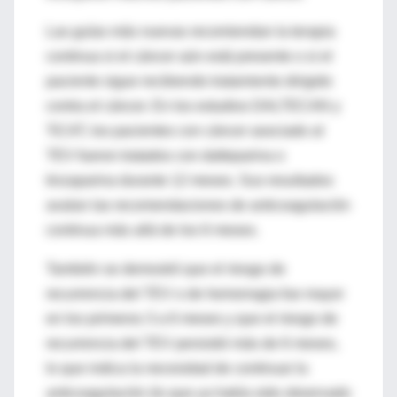
Las guías más nuevas recomiendan la terapia
continua si el cáncer aún está presente o si el
paciente sigue recibiendo tratamiento dirigido
contra el cáncer. En los estudios DALTECAN y
TiCAT, los pacientes con cáncer asociado al
TEV fueron tratados con dalteparina o
tinzaparina durante 12 meses. Sus resultados
avalan las recomendaciones de anticoagulación
continua más allá de los 6 meses.
También se demostró que el riesgo de
recurrencia del TEV o de hemorragia fue mayor
en los primeros 3 a 6 meses y que el riesgo de
recurrencia del TEV persistió más de 6 meses,
lo que indica la necesidad de continuar la
anticoagulación (lo que ya había sido observado