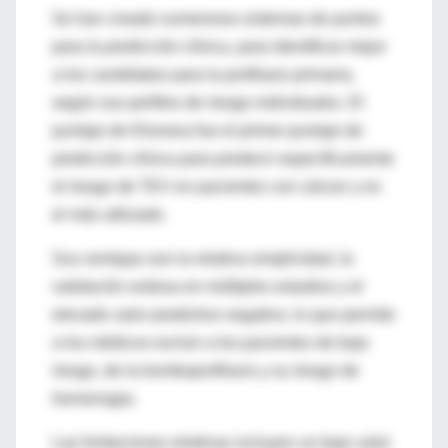
Se han creado numerosos sistemas de puntos
para la predicción clínica, para identificar mejor
a los candidatos para la profilaxis primaria,
según sus perfiles de riesgo individuales. El
puntaje de Khorana fue el primer puntaje de
predicción clínica para predecir específicamente
el riesgo de TEV en pacientes con cáncer y es
el más utilizado.
Sus ventajas son la relativa simplicidad, la
validación exitosa en múltiples estudios y el
elevado valor predictivo negativo, lo que permite
a los médicos excluir a los pacientes de bajo
riesgo, de la tromboprofilaxis y su riesgo de
hemorragia.
Las limitaciones relativas incluyen un bajo valor