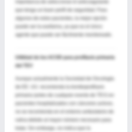
importancia de seleccionar el anticoagulante
que tenga un buen perfil de seguridad. Para
algunos de estos pacientes, la mejor opción
puede ser la warfarina, ya que es el único
agente que puede ser fácilmente monitoreado.
Utilidad de los ACOD para profilaxis primaria
del TEV
Aunque actualmente la Sociedad de Oncología
de EE. UU. recomienda la tromboprofilaxis
primaria (antes de cualquier evento de TEV) en
pacientes hospitalizados con cánceres activos,
no se recomienda en el entorno ambulatorio de
rutina debido al mayor número necesario para
tratar. Sin embargo, no indica que la