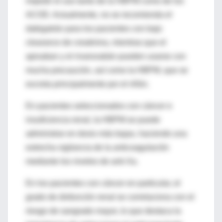
impedir el uso tanto de la HBPM como de los
ACOD. Actualmente, no se recomienda el
dabigatrán para los pacientes con bajo
clearance de creatinina, mientras que el
apixaban y el rivaroxabán pueden usarse con
mucha precaución, así como la HBPM, que se
excreta principalmente por el riñón.
En pacientes seleccionados con cáncer e
insuficiencia renal, la HBPM se puede
administrar en dosis más bajas, haciendo una
estrecha vigilancia de la anticoagulación
mediante los niveles de anti-Xa.
En los pacientes con cáncer en particular, el
grado de disfunción renal se correlaciona con el
riesgo de sangrado mayor, lo que destaca la