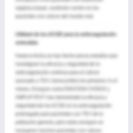
orgánica basal, condición común en los
pacientes con cáncer del mundo real.
Utilidad de los ACOD para la anticoagulación
extendida
Hasta la fecha se han hecho pocos estudios que
investiguen la eficacia y seguridad de la
anticoagulación continua para el cáncer
asociado a TEV, transcurridos los primeros 3 a 6
meses. Ensayos como EINSTEIN CHOICE y
AMPLIFYEXT han demostrado la eficacia y
seguridad de los ACOD en la anticoagulación
prolongada para pacientes con TEV de la
población general, pero estos ensayos no
incluyeron muchos pacientes con cáncer.