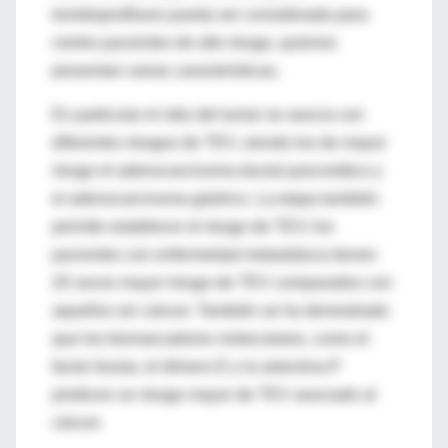
tromboprofilaxis pueda ser considerada para
ciertos pacientes de alto riesgo, quienes
presentan varias características.
En particular el sitio del tumor se asocia con
diferentes riesgos de TEV, siendo los de mayor
riesgo el adenocarcinoma ductal pancreático y
el adenocarcinoma gástrico. La etapa también
permite establecer el riesgo de TEV; los
pacientes con enfermedad metastásica tienen
20 veces mayor riesgo de TEV comparados con
aquellos sin cáncer. También se ha demostrado
que los biomarcadores moleculares, como el
factor tisular, el dímero-D y la selectina-P
predicen un riesgo mayor de TEV asociado al
cáncer.