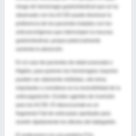
riesgo de hemorragia gastrointestinal que se ha
observado con los ACOD puede disminuir la
preferencia de los pacientes tratados con los
anticancerígenos que interrumpen la mucosa
gastrointestinal, porque potencialmente
aumenta la absorción.
En el caso de pacientes de edad avanzada o
frágiles, para quienes las hemorragias mayores
pueden ser altamente mórbidas, otro tema
importante a considerar es la reversibilidad de la
anticoagulación. Existen agentes de inversión
para los ACOD. El idarucizumab es un
fragmento Fab de anticuerpo aprobado para
revertir rápidamente los efectos del dabigatrán.
El andexanet α es una proteína FXa