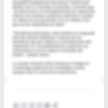
Hospital Presbiteriano de Nueva York/Centro
Médico de la Columbia University, comentó que
"se desconoce si la trombectomía por aspiración
reduce los eventos cardíacos adversos cuando
se utiliza en los pacientes con un infarto a los
que se les implantará un stent".
"Desafortunadamente, este estudio no responde
esto de manera definitiva. A pesar de los
beneficios de que mejora la normalización del
segmento ST, la posibilidad de sobrevivir no
aumentaría si no se reduce el tamaño del
infarto", señaló Stone.
La revista Journal of the American College of
Cardiology publicará los resultados online,
aunque aún no anunció en qué fecha.