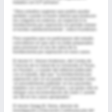
tratados con ICP primaria".
"Otros estudios sugieren que podría ayudar
también cuando la lesión arterial que producen
los coágulos es extensa, en especial si la
trombectomía por aspiración no permite extraer
el trombo satisfactoriamente", indicó Kumbhani.
Pero expertos que no participaron del estudio
coincidieron en que aún no están preparados
para promover el uso de rutina de la
trombectomía por aspiración en esos casos.
El doctor H. Vernon Anderson, del Centro de
Ciencias de la Salud de la University of Texas,
en Houston, y coautor del editorial publicado
con el estudio, dijo que "la trombectomía por
aspiración aún no se puede recomendar como
'un procedimiento estándar' en los pacientes
tratados con una ICP primaria. Las guías sólo le
otorgan una recomendación de clase 2: puede
ser útil en los casos apropiados".
El doctor Gregg W. Stone, director de
Investigación y Educación Cardiovascular del