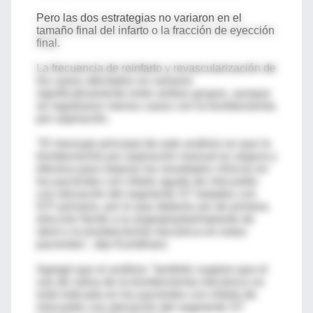
Pero las dos estrategias no variaron en el
tamaño final del infarto o la fracción de eyección
final.
La frecuencia de reinfarto y revascularización de
los vasos afectados no variaron
significativamente entre ambos grupos, aunque
se registraron menos casos con la trombectomía
por aspiración.
"El mensaje principal de este análisis es que la
trombectomía por aspiración manual es segura y
efectiva para mejorar los resultados clínicos en
los pacientes con infarto agudo de miocardio
con elevación del segmento ST tratados con
ICP primaria, por lo que debería ser de primera
elección frente a la angioplastia/implante de
stent o la trombectomía mecánica en estos
pacientes", dijo Kumbhani.
Agregó que el análisis "también sugiere que el
uso de rutina de la trombectomía mecánica no
está indicada en los pacientes con infarto de
miocardio con elevación del segmento ST