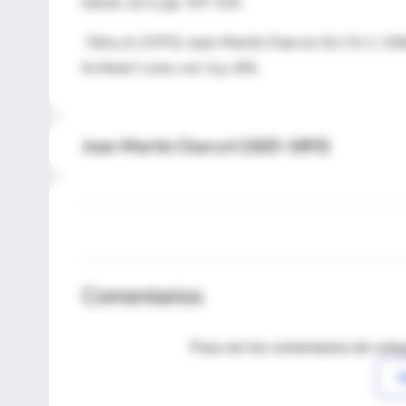
Salvat, vol. 6, pp. 147-150.
-Tetry, A. (1971). Jean-Martin Charcot. En: Ch. C. Gill
Scribner's sons, vol. 3, p. 205.
Jean-Martin Charcot (1825-1893)
Comentarios
Para ver los comentarios de coleg
I