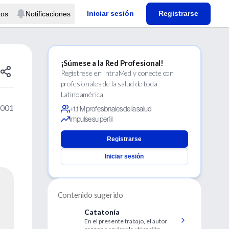
Iniciar sesión
Registrarse
tos
Notificaciones
¡Súmese a la Red Profesional!
Regístrese en IntraMed y conecte con
profesionales de la salud de toda
Latinoamérica.
2001
+1.1 M profesionales de la salud
Impulse su perfil
Registrarse
Iniciar sesión
Contenido sugerido
Catatonía
En el presente trabajo, el autor