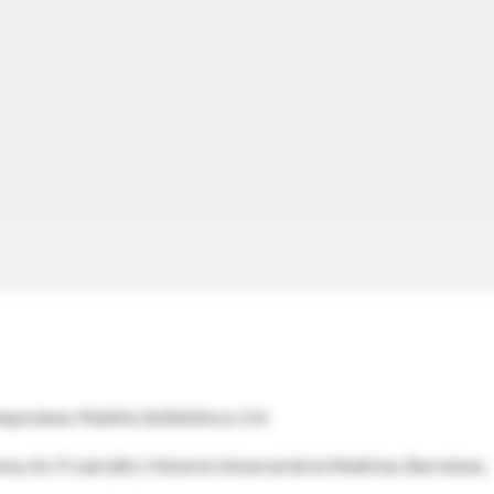
emporánea. Madrid, Antibióticos, S.A.
a. En: P. Laín (dir.), Historia Universal de la Medicina. Barcelona,