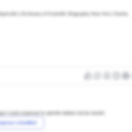
ispie (dir.), Dictionary of Scientific Biography. New York, Charles
as o para expresar tu opinión debes iniciar sesión
ngresar a IntraMed