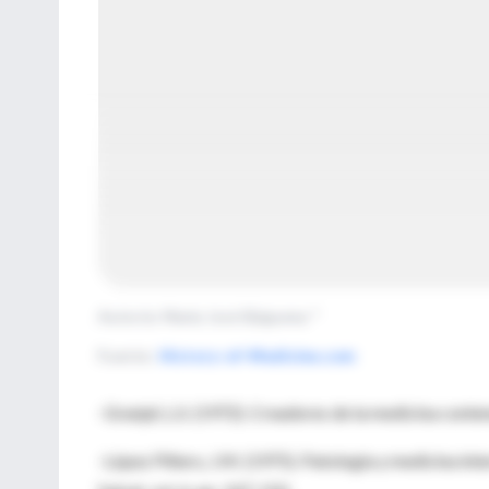
Autor/a: María José Báguena *
Fuente
:
History-of-Medicine.com
-Granjel, L.S. (1972). Creadores de la medicina cont
-López Piñero, J.M. (1975). Patología y medicina intern