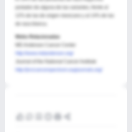
portador de alguna de las variantes, frente al
12% de las de origen mexicano y al 14% de las
de raza blanca.
Webs Relacionadas
MD Anderson Cancer Center
http://www.mdanderson.org/
Journal of the National Cancer Institute
http://jncicancerspectrum.oupjournals.org/