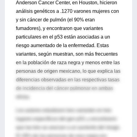
Anderson Cancer Center, en Houston, hicieron
análisis genéticos a .1270 varones mujeres con
y sin cáncer de pulmón (el 90% eran
fumadores), y encontraron que variantes
particulares en el p53 están asociadas a un
riesgo aumentado de la enfermedad. Estas
variantes, según muestran, son más frecuentes
en la población de raza negra y menos entre las
personas de origen mexicano, lo que explica las
diferencias observadas en las respectivas tasas
de incidencia del cáncer pulmonar en ambas
etnias.
Los autores estudiaron tres variantes en tres
lugares específicos del gen p53, y encontraron
que las tres se asocian a un aumento del riesgo.
El 29% de las personas de raza negra era