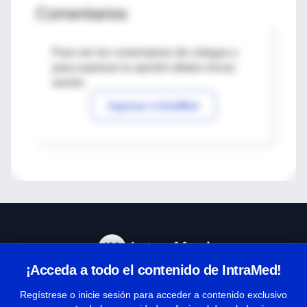
Comentarios
Para ver los comentarios de colegas o
para expresar tu opinión debes iniciar
sesión
Ingresar a IntraMed
¡Acceda a todo el contenido de IntraMed!
Centro de Ayuda
Regístrese o inicie sesión para acceder a contenido exclusivo