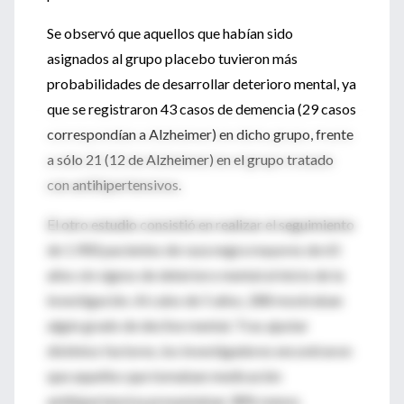
Se observó que aquellos que habían sido
asignados al grupo placebo tuvieron más
probabilidades de desarrollar deterioro mental, ya
que se registraron 43 casos de demencia (29 casos
correspondían a Alzheimer) en dicho grupo, frente
a sólo 21 (12 de Alzheimer) en el grupo tratado
con antihipertensivos.
El otro estudio consistió en realizar el seguimiento
de 1.900 pacientes de raza negra mayores de 65
años sin signos de deterioro mental al inicio de la
investigación. Al cabo de 5 años, 288 mostraban
algún grado de declive mental. Tras ajustar
distintos factores, los investigadores encontraron
que aquellos que tomaban medicación
antihipertensiva presentaban 38% menos