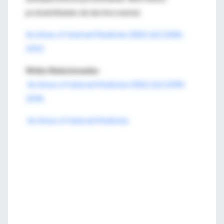
probabilidades de declive mental.
Archives of Internal Medicine 2002;162:2046-
2052
Webs Relacionadas
Archives of Internal Medicine 2002;162:2090-
2096
Archives of Internal Medicine