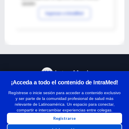
sesión
Ingresar a IntraMed
¡Acceda a todo el contenido de IntraMed!
Centro de Ayuda
Regístrese o inicie sesión para acceder a contenido exclusivo
y ser parte de la comunidad profesional de salud más
relevante de Latinoamérica. Un espacio para conectar,
Términos y condiciones
compartir e intercambiar experiencias entre colegas.
| Políticas de privacidad
Registrarse
| Todos los derechos reservados | Copyright 1997-2026