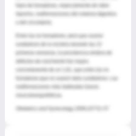
hijos de fumadoras, especialmente de labio
leporino, malformaciones del sistema digestivo
o del circulatorio.
Entre las no fumadores, pero que usaron
sustitutivos de la nicotina durante las 12
primeras semanas, la prevalencia relativa de
defectos de nacimiento fue mayor,
concretamente de un 1,61, que entre las no
fumadoras que no usaron tales sustitutivos. Las
malformaciones más habituales fueron
musculoesqueléticas.
Obstetrics and Gynecology 2006;107:51-57