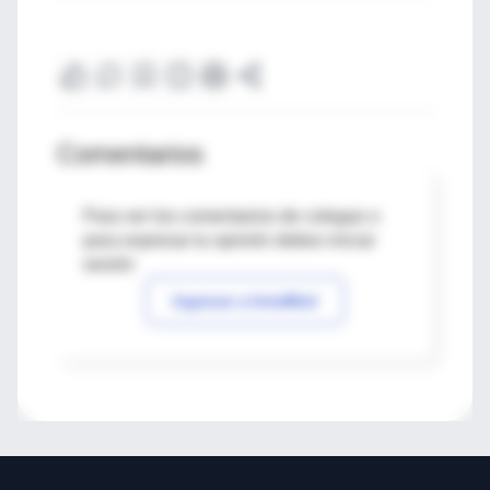
Comentarios
Para ver los comentarios de colegas o
para expresar tu opinión debes iniciar
sesión
Ingresar a IntraMed