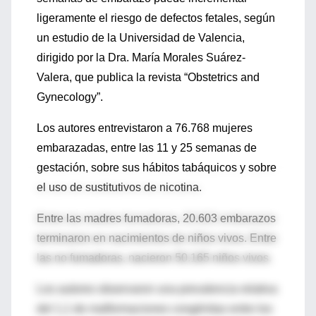
ligeramente el riesgo de defectos fetales, según
un estudio de la Universidad de Valencia,
dirigido por la Dra. María Morales Suárez-
Valera, que publica la revista “Obstetrics and
Gynecology”.
Los autores entrevistaron a 76.768 mujeres
embarazadas, entre las 11 y 25 semanas de
gestación, sobre sus hábitos tabáquicos y sobre
el uso de sustitutivos de nicotina.
Entre las madres fumadoras, 20.603 embarazos
terminaron en nacimientos de niños vivos. Entre
las no fumadoras, nacieron 50.165 niños vivos.
Los autores observaron una prevalencia relativa
del 1,1 de malformaciones congénitas entre los