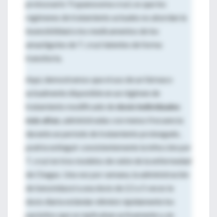
protozoario Trypanosoma cruzi, es que los
regímenes de tratamiento actuales no abordan la
insensibilidad a los medicamentos de los
amastigotes de T. cruzi latentes de forma
transitoria.
Aquí, demostramos que el uso de un fármaco
actualmente disponible en un régimen de
tratamiento modificado de
dosis individuales
más altas
, administradas con menos frecuencia
durante un período de tratamiento prolongado,
podría extinguir consistentemente la infección por
T. cruzi en tres modelos de ratón de la enfermedad
de Chagas. Una vez por semana, la administración
de benznidazol a una dosis de 2,5 a 5 veces la
dosis diaria estándar eliminó rápidamente los
parásitos que se replicaban activamente y, en