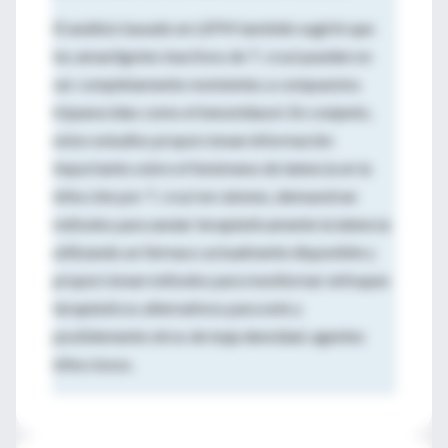
El análisis basado en LSFM también sugirió que
los amastigotes inactivos de T. cruzi pueden no
ser completamente resistentes a compuestos
tripanocidas como el benznidazol. En conjunto,
estos estudios proporcionan información
importante sobre el fenómeno de latencia en la
infección por T. cruzi en ratones, demuestran
métodos para anular terapéuticamente la latencia
utilizando un fármaco actualmente disponible y
proporcionan métodos para monitorear enfoques
terapéuticos alternativos para este y
posiblemente otros de baja densidad. agentes
infecciosos.