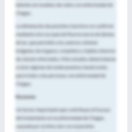
latentes en modelos de ratón con enfermedad de
Chagas.
La eliminación de parásitos inactivos se confirmó
mediante microscopía de fluorescencia de lámina
de luz, que permitió a los autores obtener
imágenes de órganos completos y tejidos intactos
de ratones infectados. Más estudios determinarán
si este régimen de medicamentos tendrá éxito
para tratar a las personas con enfermedad de
Chagas.
Resumen
Un factor importante que contribuye al fracaso
del tratamiento en la enfermedad de Chagas,
causada por la infección con el parásito