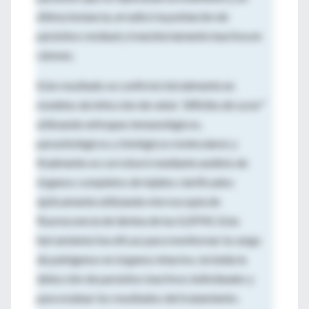
última instancia, erradicó la población de
parásitos residual y transitoriamente inactiva en
ratones.
Este resultado se confirmó inicialmente en
modelos de infección de ratón
"difíciles de curar"
utilizando enfoques inmunológicos,
parasitológicos y biológicos moleculares y
finalmente se corroboró mediante análisis de
órganos completos de tejidos clarificados
ópticamente utilizando microscopía de
fluorescencia de lámina de luz (LSFM). Esta
herramienta fue eficaz para monitorear la carga
de patógenos en órganos intactos, incluida la
detección de parásitos inactivos individuales y
para evaluar los resultados del tratamiento.