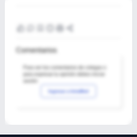
Comentarios
Para ver los comentarios de colegas o
para expresar tu opinión debes iniciar
sesión
Ingresar a IntraMed