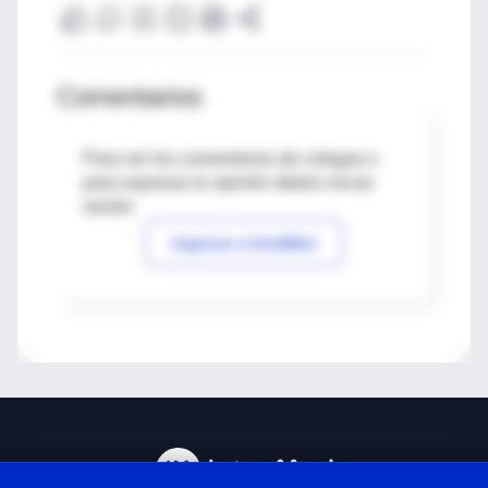
Comentarios
Para ver los comentarios de colegas o
para expresar tu opinión debes iniciar
sesión
Ingresar a IntraMed