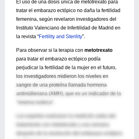
El uso de una dosis única de metotrexato para
tratar el embarazo ectópico no daña la fertilidad
femenina, según revelaron investigadores del
Instituto Valenciano de Infertilidad de Madrid en
la revista “
Fertility and Sterility
”.
Para observar si la terapia con
metotrexato
para tratar el embarazo ectópico podía
perjudicar la fertilidad de la mujer en el futuro,
los investigadores midieron los niveles en
sangre de una proteína llamada hormona
antimülleriana (AMH), que es un indicador de la
"reserva ovárica".
Los expertos realizaron la medición antes del
tratamiento con metotrexato y una semana
después de la resolución del embarazo ectópico