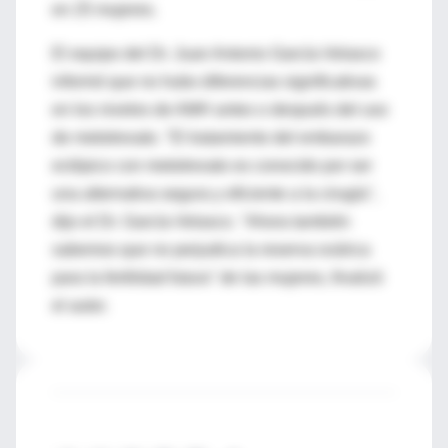
en 25 mujeres.
El equipo del Dr. Juan Antonio García-Velasco
informó que no hubo diferencias significativas
en los niveles de AMH antes o después del uso
de metotrexato. "El tratamiento del embarazo
ectópico con metotrexato es conocido por ser
una alternativa segura y eficiente a la cirugía",
dijo el Dr. García-Velasco. "Ahora también
sabemos que no perjudica la reserva ovárica
para la fertilidad futura" de las mujeres, finalizó
el autor.