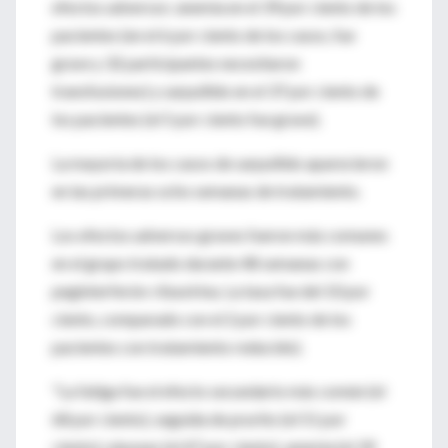
efectos adversos: anemia en el 39 por ciento de los
pacientes (en el 6 por ciento de los casos, fue
grave y 32 participantes necesitaron
transfusiones) y sarpullido en el 37 por ciento de
los pacientes (el 5 por ciento fue grave).
La mayoría de los casos de sarpullido aparecieron
en las primeras ocho semanas de tratamiento.
Los efectos adversos graves fueron más comunes
en el grupo tratado durante 48 semanas con
peginterferón-ribavirina. La tasa fue del 10 por
ciento, comparado con el 2 por ciento de los
pacientes con tratamiento reducido).
"La fatiga fue el efecto secundario más común (el
68 por ciento), seguida de prurito (el 51 por
ciento), náuseas (el 47 por ciento), anemia (el 39