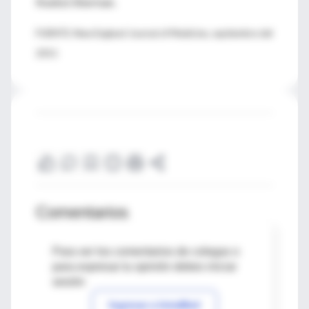
finalizó Sherman.
FUENTE: New England Journal of Medicine, septiembre del
2011
Comentarios
Para ver los comentarios de colegas o
para expresar tu opinión debes iniciar
sesión
Ingresar a IntraMed