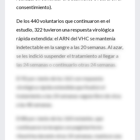
consentimiento).
De los 440 voluntarios que continuaron en el
estudio, 322 tuvieron una respuesta virológica
rápida extendida: el ARN del VHC se mantenía
indetectable en la sangre a las 20 semanas. Al azar,
se les indició suspender el tratamiento al llegar a
las 24 semanas o continuarlo otras 24 semanas.
El 92 por ciento de los 162 con respuesta
virológica rápida extendida que finalizó el
tratamiento a las 24 semanas seguía libre de virus
a las 48 semanas.
El 88 por ciento de los 160 restantes, que
continuaron la terapia con peginterferón-
ribavirina durante otras 24 semanas, mantuvo una