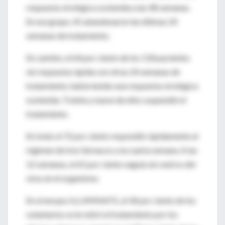
respuesta virológica sostenida a las 48 semanas.
En ese grupo, 41 abandonaron las últimas 24
semanas de tratamiento.
En cambio, el 64 por ciento de los 118 pacientes
sin respuesta rápida con otras 24 semanas de
tratamiento, había tenido una respuesta virológica
sostenida. Treinta y nueve de ellos suspendió el
tratamiento.
En total, el 72 por ciento respondió rápidamente al
régimen de tres fármacos a la cuarta semana. A las
12 semanas, el 65 por ciento seguía sin rastros del
virus en el organismo.
En el ensayo ILLUMINATE, al 18 por ciento de los
voluntarios se le retiró el tratamiento por los