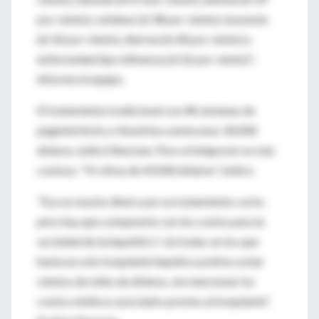
por ciento), cefaleas (el 38 por ciento), insomnio
(el 32 por ciento), diarrea (el 28 por ciento) y
enfermedad tipo influenza (el 26 por ciento)",
informó el equipo.
El tratamiento tradicional con 48 semanas de
peginterferón y ribavirina cuesta unos 30.000
dólares, indicó Sherman. Pero el telaprevir es más
costoso. "Vi cifras de 49.000 dólares", indicó.
"Eso es mucho dinero por un tratamiento corto,
pero hay que compararlo con los costos para la
sociedad de la hepatitis C sin tratar, en los que
hasta un solo trasplante hepático podría costar
cientos de miles de dólares, sin mencionar los
costos médicos asociados previos al trasplante",