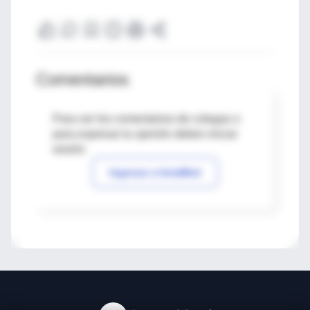
Comentarios
Para ver los comentarios de colegas o
para expresar tu opinión debes iniciar
sesión
Ingresar a IntraMed