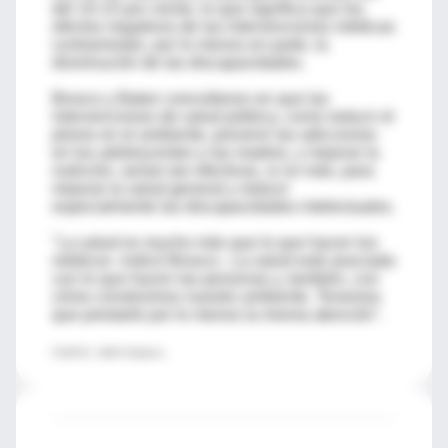
del 10-15 por ciento, lo que significa que los
efectos negativos de las intervenciones médicas
contrarrestan, por lo menos en parte, la
disminución de las discapacidades.
Brosco y Baker coincidieron en que las
intervenciones de salud pública, como reducir el
plomo en el ambiente, prevenir las adicciones
en los adolescentes y las madres, y mejorar la
nutrición, serían tan efectivas, si no más, para
mejorar la salud general y reducir
especialmente las discapacidades intelectuales.
"La salud es mucho más que lo que hacen los
médicos -indicó Brosco-. La salud está asociada
con lo que hacen las personas y, también, con
cómo construimos nuestro ambiente. Tenemos
que prestarle por lo menos la misma atención".
FUENTE: JAMA Pediatrics