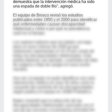
demuestra que la intervención médica ha sido
una espada de doble filo", agregó.
El equipo de Brosco revisó los estudios
publicados entre 1950 y el 2000 para identificar
qué enfermedades causan discapacidad
intelectual y cómo o por qué su prevalencia
varió en el tiempo.
Los autores hallaron que los bebés con bajo
peso al nacer (menos de 2500 g) que
sobreviven representan el 10-15 por ciento de
todas las discapacidades intelectuales. Esto
podría deberse, por ejemplo, a períodos de falta
de oxígeno o flujo de sangre en esos recién
nacidos.
Aun así, el equipo no pudo identificar una sola
intervención médica en esos 50 años como la
causante del aumento de las discapacidades,
según publica el equipo en JAMA Pediatrics.
Baker comentó que la reducción de las
discapacidades intelectuales asociada con el
uso de las vacunas y la pesquisa neonatal fue