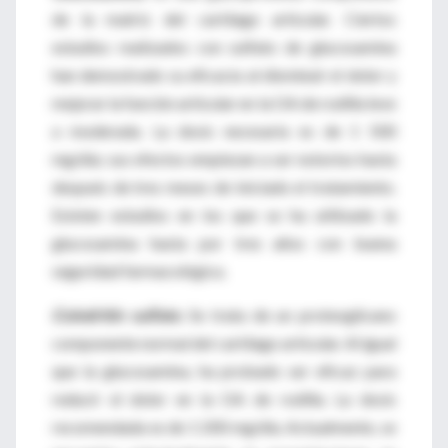
de la matriz del cartílago articular. Ciertos
estudios realizados con sulfato de glucosamina
han demostrado su eficacia al disminuir el dolor y
mejorar la función articular en la OA de rodilla leve
a moderada. La dosis necesaria es de 1 500
mg/día; sus efectos empiezan a ser notorios hasta
después de tres meses de iniciado el tratamiento.
Existen estudios en los que se ha utilizado la
glucosamina hasta por tres años con buena
seguridad farmacológica.
Coindritín sulfato
. Se trata de un proteoglicano
componente normal del cartílago articular. Al igual
que la glucosamina, ha probado ser eficaz para
reducir el dolor en la OA de rodilla. La dosis
recomendada es de 1 200 mg/día. Actualmente, se