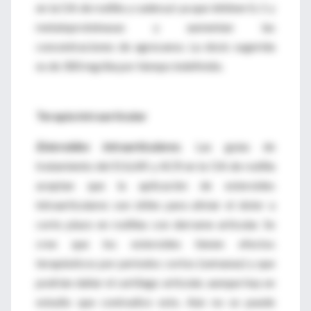
en la OA de rodilla y cadera,6 ya que inhiben IL-1 y
metaloproteinasas y aumentan las
concentraciones de agrecanos. La dosis sugerida
es de 300 mg/día por tiempo indefinido.
Terapia intraarticular
Esteroides intraarticulares
.
Las guías de
tratamiento del EULAR y ACR en la OA de rodilla
aceptan que la aplicación de esteroides
intraarticulares son útiles para aliviar el dolor a
corto plazo en rodillas con derrame articular. Se
cree que los esteroides tienen efectos
terapéuticos por periodos cortos (semanas) y que
podrían dañar el cartílago articular, aunque hay un
estudio que contradice esto. Aún no se puede