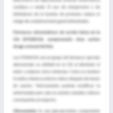
cardiaca y renal). El uso de misoprostol o de
inhibidores de la bomba de protones reduce el
riesgo de complicaciones gastrointestinales.
Fármacos sintomáticos de acción lenta en la
OA (SYSADOA, symptomatic slow action
drugs osteoarthritis).
Los SYSADOA son un grupo de fármacos que han
demostrado su utilidad en la OA al disminuir el
dolor y mejorar otros síntomas. Como su nombre
lo indica, tienen su efecto clínico después de meses
de usarlos. Teóricamente podrían modificar la
enfermedad, pero aún no existen estudios clínicos
concluyentes al respecto.
Glucosamina
. Es una glucoproteína componente