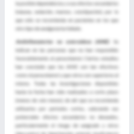
la posible dependencia y a sus efectos secundarios
(náusea, sedación, mareos, constipación), por lo
que sólo se recomienda en pacientes en los que
otro tipo de analgesia ha fallado.
Antiinflamatorios no esteroideos (AINE)
. Se
indican en las personas que no han respondido
favorablemente al paracetamol. Ciertos estudios
han concluido que los AINE son tan efectivos
como el paracetamol y que otros son superiores al
mismo. Todas las investigaciones disponibles
hasta la fecha han sido realizados a corto plazo
(menos de seis meses), de ahí que se recomienda
utilizarlos por periodos cortos, valorando sus
potenciales efectos secundarios no deseados,
particularmente el riesgo de sangrado y otros
(descontrol de hipertensión arterial, insuficiencia