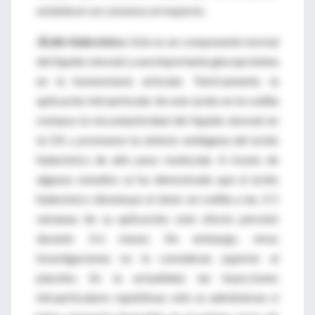
establecer un consenso al respecto.
Ácido hialurónico
.
Este es un componente normal
del líquido sinovial y una importante glucoproteína
en la homeostasis articular. Teóricamente, la
aplicación intraarticular de este ácido en la rodilla
restaura la viscoelasticidad del líquido sinovial en
la OA y promueve la síntesis endógena del ácido
hialurónico de alto peso molecular. A través de
algunos estudios se ha demostrado que el ácido
hialurónico disminuye el dolor en rodilla a las 3-5
semanas de su aplicación; este efecto persiste
durante 3-6 meses. Sin embargo, otras
investigaciones no lo consideran superior al
placebo. En la actualidad, las inyecciones
intraarticulares repetitivas sólo se administran si