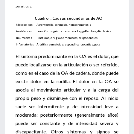
gonartrosis.
Cuadro I. Causas secundarias de AO
Metabólicas
Acromegalia, ocronosis, hemocromatosis
Anatómicas
Luxación congénita de cadera. Legg-Perthes, displasias
Traumáticas
Fracturas, cirugía de meniscos, ocupacionales.
Inflamatorias
Artritis reumatoide, espondiloartropatías, gota
El síntoma predominante en la OA es el dolor, que
puede localizarse en la articulación o ser referido,
com
o en el caso de la OA de cadera, donde puede
existir dolor en la rodilla. El dolor en la OA se
asocia al movimiento articular y a la carga del
propio peso y disminuye con el reposo. Al inicio
suele ser intermitente y de intensidad leve a
moderada; posteriormente (generalmente años)
puede ser constante y de intensidad severa y
discapacitante. Otros síntomas y signos se