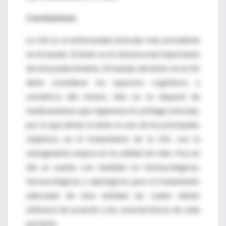
Conclusiones
La OA es la enfermedad articular más prevalente
en el mundo. El dolor es el síntoma más importante
de este padecimiento. El manejo del dolor en la OA
debe considerar los aspectos cognitivos y
somáticos del mismo. Aún no se dispone de
medicamentos que regeneren el cartílago articular,
por lo que aliviar el dolor es uno de los principales
objetivos en el tratamiento de la OA, con la
subsiguiente mejora en la calidad de vida. Hoy en
día se cuenta con medidas no farmacológicas,
farmacológicas y quirúrgicas para el tratamiento
adecuado de esta entidad, las cuales deben
utilizarse de acuerdo a las características de cada
paciente.