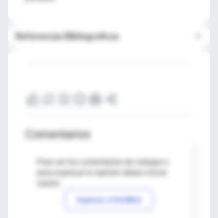
Referencias Bibliograficas
Comentarios
Para ver los comentarios de colegas o
para expresar tu opinión debes iniciar
sesión
Ingresar a IntraMed