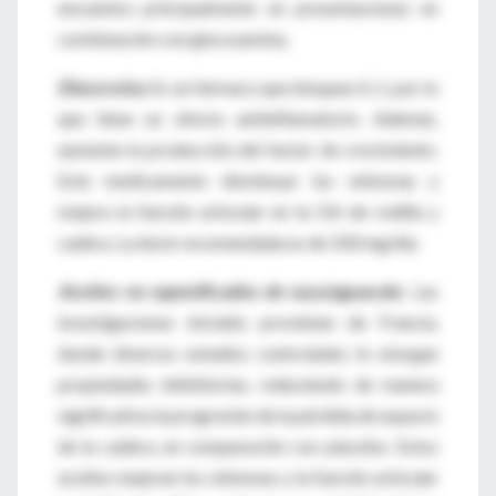
encuentra principalmente en presentaciones en
combinación con glucosamina.
Diacereína
. Es un fármaco que bloquea IL-1, por lo
que tiene un efecto antiinflamatorio. Además,
aumenta la producción del factor de crecimiento.
Este medicamento disminuye los síntomas y
mejora la función articular en la OA de rodilla y
cadera. La dosis recomendada es de 100 mg/día.
Aceites no saponificados de soya/aguacate
.
Las
investigaciones iniciales provienen de Francia,
donde diversos estudios controlados le otorgan
propiedades inhibitorias, reduciendo de manera
significativa la progresión de la pérdida de espacio
de la cadera, en comparación con placebo. Estos
aceites mejoran los síntomas y la función articular