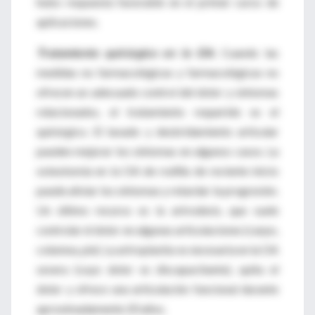
hubo respuesta favorable en el primer curso de
aplicaciones.
Tratamiento quirúrgico en la OA
.
Cuando las
medidas no farmacológicas y farmacológicas no
ofrecen un adecuado control del dolor y síntomas
relacionados, el tratamiento requerido es el
quirúrgico. El lavado y desbridamiento articular
pueden mejorar los síntomas en algunos casos. La
osteotomía en la OA de rodilla de reciente inicio
puede aliviar los síntomas y retardar la progresión.
Un último recurso es la artrodesis, que suele
controlar el dolor en algunas articulaciones (carpo,
columna, pie). La artroplastia es necesaria en la OA
severa (cuyo dolor es discapacitante), quita el
dolor y ofrece una articulación funcional durante
aproximadamente 20 años.