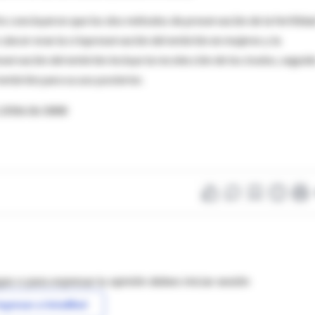
to concluyeron que los dos métodos de preservación de la fertilida
cáncer eran la criopreservación del embrión en mujeres y la
ervación del embrión incluye la recolección de los óvulos, seguid
l embrión para su uso posterior.
O.2006.06.5888
as o para expresar tu opinión debes iniciar sesión
ngresar a IntraMed