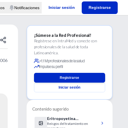
Iniciar sesión
Registrarse
tos
Notificaciones
¡Súmese a la Red Profesional!
Regístrese en IntraMed y conecte con
profesionales de la salud de toda
Latinoamérica.
2006
+1.1 M profesionales de la salud
Impulse su perfil
Registrarse
Iniciar sesión
Contenido sugerido
Eritropoyetina
Reisgos del tratamiento en
recombinante y retinopatía