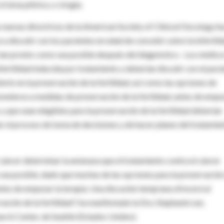
 área pélvica, o cirugía.
 nuevas directrices de la American Society of Clinical Oncology h
 discutir con los pacientes en edad de concebir sobre la infertili
 tan pronto como sea posible después del diagnóstico. -Los médico
infertilidad inducida por tratamiento y deberían discutir con el paci
terés en la preservación de la fertilidad, así como las opciones de
meterse a medidas de preservación de la fertilidad, antes de empe
y que sean elegibles para la preservación de la fertilidad deberían
tar el proceso de toma de decisiones y de hacer planes del tratamie
 cáncer determinar la amenaza que el tratamiento contra el cáncer
sea posible, dado que muchas de las opciones para la preservación
antes de empezar la terapia. Una discusión temprana ofrecerá al
ción de la fertilidad", ha manifestado la Dra. Stephanie Lee,
ch Center, de Seattle (Estados Unidos).