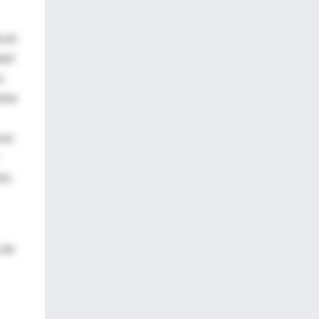
acen
dad
s
ente
zar
nto
 de