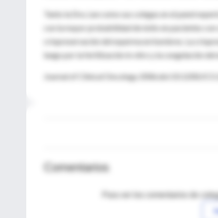
Tanto la Dra. Lee como sus colegas en el panel exper
con la mayor probabilidad de éxito en pacientes con 
criopreservación del esperma en hombres. La criopres
luego por la fertilización in vitro y la congelación de
Journal of Clinical Oncology 2006;doi:10.1200/JC
Comentarios
Para ver los comentarios de coleg
I