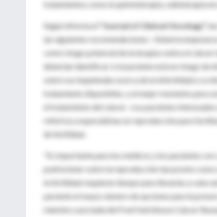
tratamientos como la quimioterapia, radioterapia en el
Según informa el
“Journal of Clinical Oncology”,
las
las siguientes recomendaciones: -Debería empezarse a
como riesgo potencial de la terapia contra el cáncer
deberían identificar si el paciente está en riesgo de 
sobre sus inquietudes acerca de la infertilidad y su in
tratamiento disponibles, y el mejor momento para so
el tratamiento del cáncer. -Los pacientes interesados 
referirse a especialistas en reproducción para facili
de fertilidad.
"Es importante para los médicos y los pacientes con
podría tener sobre la reproducción tan pronto como 
la fertilidad requieren tiempo para llevarlas a cabo 
paciente el mayor número de opciones para la preserva
miembro asociada del Fred Hutchinson Cáncer Resear