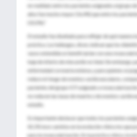
en realidad, entre los pacientes asignados al grupo 
años fue mucho mayor (16,4%) que entre los paciente
(10.2%).”
El estudio fue diseñado para reflejar de qué manera l
práctica. Los hallazgos, dicen, indican que los diab
vasos extendida se beneficiarían con una revasculari
baja de infarto de miocardio no fatal. Sin embargo,
enfermedad coronaria extensa, y para quienes se juzga
reduce el riesgo de eventos cardiovasculares, comp
pacientes del grupo ICP asignado a revascularización
no reducen las tasas de muerte o de eventos cardiov
estudio.
Es importante destacar que todos los pacientes asi
42,1% tuvo cambios en la evolución clínica los que p
para la revascularización. En la práctica clínica, la e