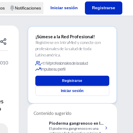
Iniciar sesión
Registrarse
tos
Notificaciones
¡Súmese a la Red Profesional!
Regístrese en IntraMed y conecte con
profesionales de la salud de toda
Latinoamérica.
2010
+1.1 M profesionales de la salud
Impulse su perfil
Registrarse
Iniciar sesión
es
o
Contenido sugerido
Pioderma gangrenoso en la
El pioderma gangrenoso es una
mama