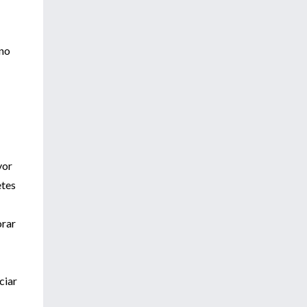
 no
yor
etes
orar
ciar