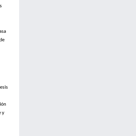
s
tasa
 de
esis
ión
e y