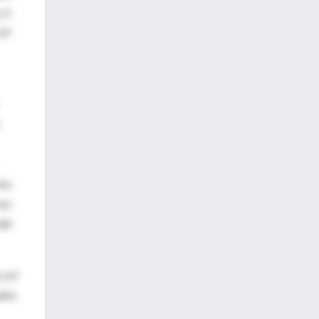
s 5
ICP
los
vos
del
y el
ados