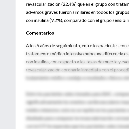
revascularización (22,4%) que en el grupo con tratam
adversos graves fueron similares en todos los grupo
con insulina (9,2%), comparado con el grupo sensibiliz
Comentarios
A los 5 años de seguimiento, entre los pacientes con
tratamiento médico intensivo hubo una diferencia esca
con insulina, con respecto a las tasas de muerte y ev
revascularización coronaria inmediata con el proced
tratamiento médico condujo a resultados clínicos sim
Entre los pacientes seleccionados para BAC, compara
significativamente los eventos cardiovasculares may
médico intensivo; esto no se repitió en los pacientes 
diseñado para comparar la revascularización coronar
con la ICP. Se esperaba que los pacientes seleccion