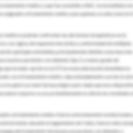
de tratamiento médico y que fue sometido a BAC, la mortalidad a lo
s asignados al tratamiento médico para quienes se seleccionó la 
os médicos podrían confrontar las decisiones terapéuticas en la
éticos con signos de isquemia miocárdica y enfermedad de múltiples
zación quirúrgica inmediata, principalmente debido a una tasa más
 para muchos pacientes con diabetes tipo 2 y menor grado de
 que la mejor opción es la ICP, la revascularización inmediata no
arado con el tratamiento médico. Aproximadamente a un tercio de 
 se le aplicó un stent farmacológico pero dado que esos dispositi
asculares mayores su uso probablemente no afecte los resultados 
gnados al tratamiento médico fueron estrechamente monitorizados 
osteriormente, durante el seguimiento de 5 años, fueron seleccion
strategia del tratamiento inicial para un paciente con diabetes y