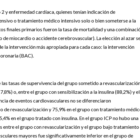
o 2 y enfermedad cardíaca, quienes tenían indicación de
ensivo o tratamiento médico intensivo solo o bien someterse a la
puntos finales primarios fueron la tasa de mortalidad y una combinaci
 de miocardio o accidente cerebrovascular). La elección al azar s
de la intervención más apropiada para cada caso: la intervención
 coronaria (BAC).
e las tasas de supervivencia del grupo sometido a revascularizació
8%) o, entre el grupo con sensibilización a la insulina (88,2%) y el
encia de eventos cardiovasculares no se diferenciaron
po de revascularización y 75,9% en el grupo con tratamiento médico
75,4% en el grupo tratado con insulina. En el grupo ICP no hubo una
ios entre el grupo con revascularización y el grupo bajo tratamiento
sculares mayores fue significativamente inferior en el grupo de