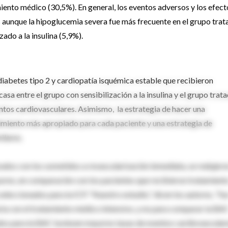
iento médico (30,5%). En general, los eventos adversos y los efect
s aunque la hipoglucemia severa fue más frecuente en el grupo tra
ado a la insulina (5,9%).
 diabetes tipo 2 y cardiopatía isquémica estable que recibieron
sa entre el grupo con sensibilización a la insulina y el grupo trat
entos cardiovasculares. Asimismo, la estrategia de hacer una
imiento más apropiado para cada paciente y una estrategia de
ilares.
dos con los sometidos a revascularización inmediata, se redujero
ores, en comparación con los pacientes que recibieron tratamient
seleccionados para la ICP. “Nuestro estudio,” dicen los autores, “fu
ia con el tratamiento médico intensivo, y no para comparar la BA
ados para la BAC tuviesen mayores tasas de eventos cardiovascular