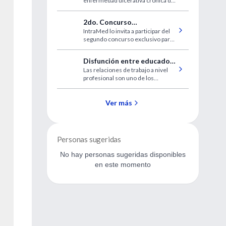
enfermedad ulcerativa crónica de
la piel causada por una respuesta
inmune mal dirigida a
2do. Concurso
enfermedades subyacentes y a la
IntraMed lo invita a participar del
@intramed.net
injuria.
segundo concurso exclusivo para
usuarios del correo
@intramed.net
Disfunción entre educador
Las relaciones de trabajo a nivel
y alumno: La madre de
profesional son uno de los
todos los problemas
mayores desafíos en los sistemas
de formación médica.
Ver más
Personas sugeridas
No hay personas sugeridas disponibles
en este momento