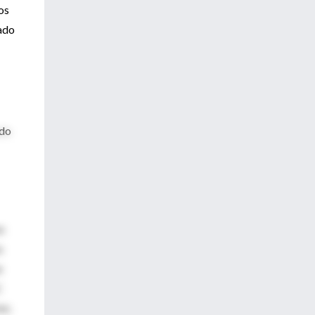
os
tado
ado
n
o
e
C
es;