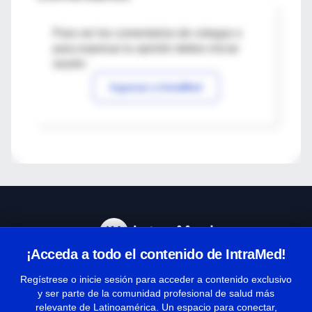
Para ver los comentarios de colegas o
para expresar tu opinión debes iniciar
sesión
Ingresar a IntraMed
¡Acceda a todo el contenido de IntraMed!
Centro de Ayuda
Regístrese o inicie sesión para acceder a contenido exclusivo
y ser parte de la comunidad profesional de salud más
relevante de Latinoamérica. Un espacio para conectar,