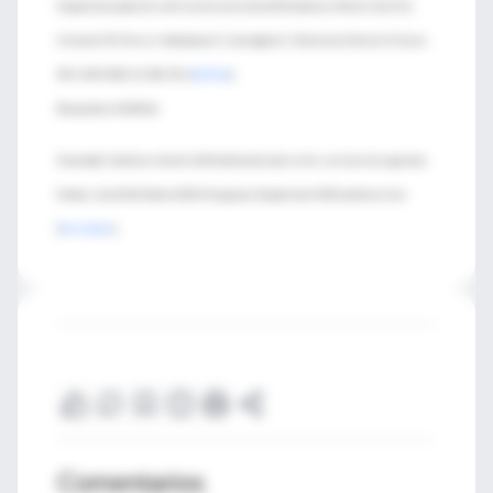
Department patients with recent-onset atrial fibrillation or flutter. Stiell IG,
Clement CM, Perry JJ, Vaillancourt C, Symington C, Dickinson G, Birnie D, Green
MS. CJEM 2010; 12: 181-191. [
PubMed
]
Búsqueda en PubMed:
Enunciado: Cardioversión de la fibrilación auricular en los servicios de urgencias
Sintaxis: atrial fibrillation AND Emergency Department AND cardioversion
[
Resultados
]
Comentarios