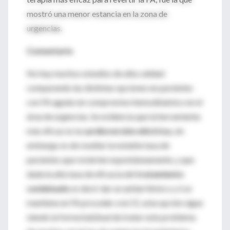
mostró una menor estancia en la zona de
urgencias.
Comentario
No hay muchos estudios de alta calidad
comparando las distintas opciones en pacientes
con FA aguda sin compromiso hemodinámico en el
área de urgencias. Se evidencia que la herramienta
más eficaz es la
cardioversión eléctrica
, sin
embargo es de reseñar la notable tasa de
pacientes que revierten espontáneamente, y que
dada la alta tasa de eficacia del
tratamiento
combinado
es decir dar un antiarrítmico y si se
mantiene en FA proceder a la CE, esta opción sigue
siendo la forma habitual de tratar este problema