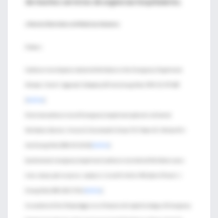
de muchos servicios de urgencias hospitalarios.
♦ Revista Electrónica de Medicina Intensiva
Enlaces:
Cardioversion of paroxismal atrial fibrillation in the Emergency Department.
Michael J, Stiell I, Agarwal S, Mandavia DP. Ann Emerg Med 1999; 33: 379-387.
[
PubMed
]
Electrical cardioversion of Emergence department patients with atrial
fibrillation. Burton J, Vinson D, Drummond K, Strout TD, Thode HC, McInturff JJ.
Ann Emerg Med 2004; 44: 20-30.[
PubMed
]
Synchronized emergency department cardioversion of atrial fibrillation saves
time, money and resources. Jacoby JL, Cesta M, Heller MB, Salen P, Reed J. J
Emerg Med 2005; 28: 27-30. [
PubMed
]
Association of the Ottawa Aggresive Protocol with rapid discharge of Emergency