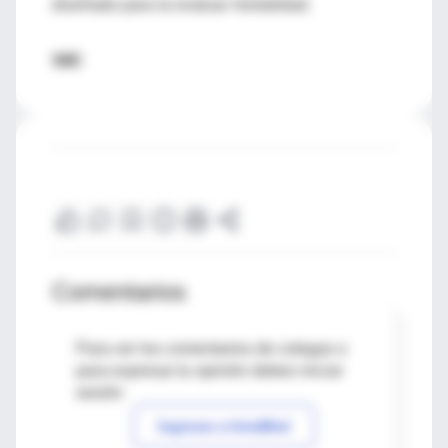
diseñado para la evaluar mortalidad.
SIIC
Comentarios
Para ver los comentarios de colegas o
para expresar tu opinión debes iniciar
sesión
Ingresar a IntraMed