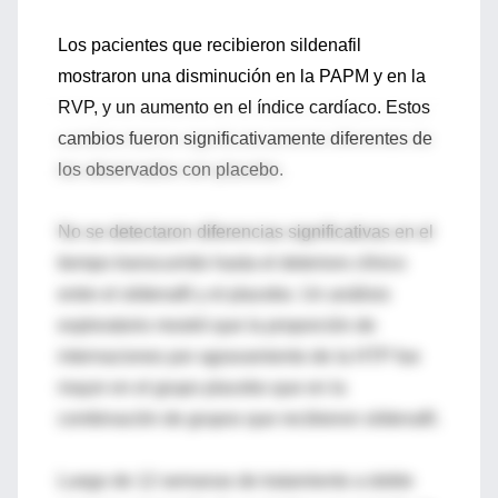
Los pacientes que recibieron sildenafil
mostraron una disminución en la PAPM y en la
RVP, y un aumento en el índice cardíaco. Estos
cambios fueron significativamente diferentes de
los observados con placebo.
No se detectaron diferencias significativas en el
tiempo transcurrido hasta el deterioro clínico
entre el sildenafil y el placebo. Un análisis
exploratorio mostró que la proporción de
internaciones por agravamiento de la HTP fue
mayor en el grupo placebo que en la
combinación de grupos que recibieron sildenafil.
Luego de 12 semanas de tratamiento a doble