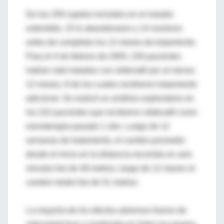
De los 259 sujetos incluidos en el estudio
extendido, 15 lo abandonaron y 14 murieron
antes de completar los 12 meses de tratamiento.
Para el 4 de febrero de 2005, 230 pacientes
habían sido tratados con sildenafil por al menos
12 meses, 8 de los cuales recibieron tratamiento
adicional. Se realizó un análisis exploratorio en
los 222 pacientes que recibieron sildenafil como
monoterapia pasado 1 año. Luego de 12
semanas de tratamiento, el cambio promedio
desde el inicio en la distancia recorrida en seis
minutos fue de 48 metros, luego de 12 meses el
cambio medio fue de 51 metros.
La mayoría de los efectos adversos fueron de