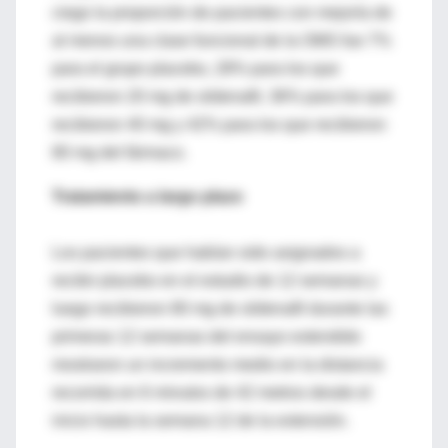
ciego la proporción de pacientes con mejoría de
al menos una clase funcional de la OMS fue 7%
para el grupo placebo, 28% para los que
recibieron 20 mg de sildenafil, 36% para los que
recibieron 40 mg y 42% para los que recibieron
80 mg del fármaco.
Tratamiento a largo plazo
Los pacientes que habían sido asignados a
recibir placebo en el estudio de 12 semanas y
luego recibieron 80 mg de sildenafil durante las
primeras 12 semanas del ensayo extendido
mostraron un incremento medio en la distancia
recorrida en 6 minutos de 42 metros desde el
inicio hasta la semana 12 de la extensión.