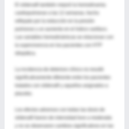
El sildenafil también mejoró la hemodinamia
cardiopulmonar a las 12 semanas, hecho
reflejado por la reducción en la presión
pulmonar y un aumento en el índice cardíaco.
Las variables hemodinámicas se relacionan con
la supervivencia en los pacientes con HTP
idiopática.
La incidencia de deterioro clínico no resultó
significativamente diferente entre los pacientes
tratados con sildenafil y aquellos asignados a
placebo.
Los efectos adversos con todas las dosis de
sildenafil fueron de intensidad leve a moderada
y no se observaron cambios significativos en las