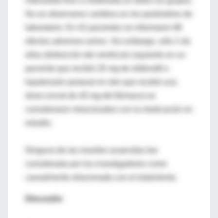
intensidad leve a moderada en todos los grupos.
No se observaron cambios en los parámetros de
laboratorio. En 42 pacientes se informaron 68
efectos adversos serios. Sin embargo, sólo 2 de
ellos (disfunción del ventrículo izquierdo en un
paciente que recibió 20 mg de sildenafil e
hipotensión postural en otro que recibió una
dosis inicial de 40 mg del fármaco) se
consideraron relacionados con la medicación en
estudio.
Ninguna de las muertes acaecidas fue
considerada por los investigadores como
causalmente relacionada con el tratamiento.
Discusión