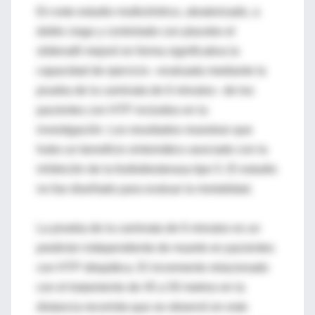
En este estudio multicéntrico, aleatorizado, a
doble ciego y controlado con placebo el
sildenafil mejoró en forma significativa la
capacidad de ejercicio –evaluada mediante la
prueba de la caminata de 6 minutos– de los
pacientes con HTP incluidos en la
investigación. Los resultados muestran que
hubo un beneficio sintomático asociado con la
inhibición de la fosfodiesterasa tipo 5. El estudio
no fue diseñado para evaluar la mortalidad.
La prueba de la caminata de 6 minutos es un
predictor independiente de muerte en pacientes
con HTP idiopática. El incremento relacionado
con el tratamiento de 45 a 50 metros en la
distancia recorrida que se observó en este