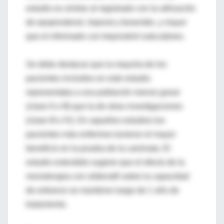
estudio es similar al registrado con la utilización
de epoprostenol, iloprost y bosentán, y mayor
que el informado con treprostinil subcutáneo.
Se debe destacar que la mayoría de los
pacientes incluidos en este estudio
representaba a una población menos grave
(clase II o III) que la de otras investigaciones
(clase III o IV). En aquellos estudios los
pacientes más enfermos tuvieron el mayor
beneficio en la prueba de la caminata. El
estudio extendido sugiere que el efecto de la
monoterapia con sildenafil sobre la capacidad
de esfuerzo se mantiene luego de 1 año de
tratamiento.