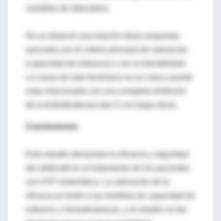
variables de laboratorio.
No se observó una relación dosis-respuesta
asociada con el criterio principal de valoración
(capacidad de esfuerzo) o con la tolerabilidad.
La causa de este fenómeno no es clara y puede
estar relacionada con una completa inhibición
de la fosfodiesterasa tipo 5 con bajas dosis.
Conclusiones
Este estudio demuestra la eficacia y seguridad
del sildenafil en el tratamiento de los pacientes
con HTP sintomática. La valoración de la
eficacia se limitó a las medidas de capacidad de
esfuerzo y hemodinámicas, y el estudio no fue