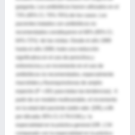
garganta. Los antibióticos fueron utilizados en el
73% (95% CI, 70%-76%) de los casos. Los
pacientes tratados con antibióticos no
recomendados constituyeron el 68% (95% CI,
64%-72%) de las visitas. Desde el año 1989
hasta el año 1999, hubo una reducción
significativa en el uso de penicilina y
eritromicina y un incremento en el uso de
antibióticos no recomendados, especialmente
macrolides y fluoroquinolonas de amplio
espectro (P <.001 para todas las tendencias). A
partir de un modelo multivariable, el incremento
en la edad del paciente (odds ratio [OR], o.86
por década; 95% CI, 0.79-0.94) y la
especialidad en la práctica general (OR, 1.54
comparado con la especialidad en la práctica