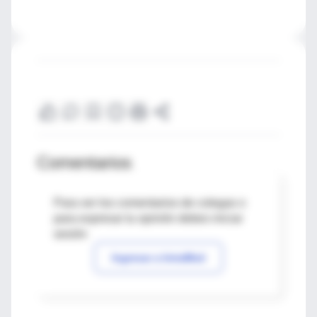
Comentarios
Para ver los comentarios de colegas o
para expresar tu opinión debes iniciar
sesión
Ingresar a IntraMed