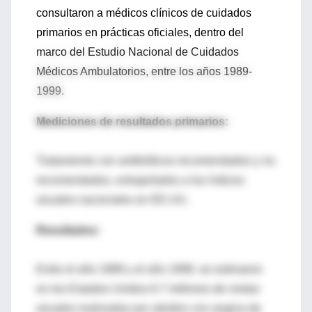
consultaron a médicos clínicos de cuidados
primarios en prácticas oficiales, dentro del
marco del Estudio Nacional de Cuidados
Médicos Ambulatorios, entre los años 1989-
1999.
Mediciones de resultados primarios:
Tratamiento con antibióticos recomendados y no
recomendados, extrapolados a los índices
anuales nacionales en EE.UU.
Resultados:
Entre el año 1989 y el año 1999, se estimaron
en los Estados Unidos 6.7 millones de visitas
anuales realizadas por adultos con angina de