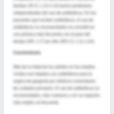
familiar; 95 CI, 1.10-2.14) fueron predictores
independientes del uso de antibióticos. En los
pacientes que reciben antibióticos, el uso de
antibióticos no recomendados se convirtió en
una práctica más frecuente con el paso del
tiempo (OR, 1.17 por año; 95% CI, 1.11-1.24).
Conclusiones:
Más de la mitad de los adultos en los estados
Unidos son tratados con antibióticos para la
angina de garganta por médicos comunitarios
de cuidados primarios. El uso de antibióticos no
recomendados, más costosos y con un espectro
más amplio, es frecuente.