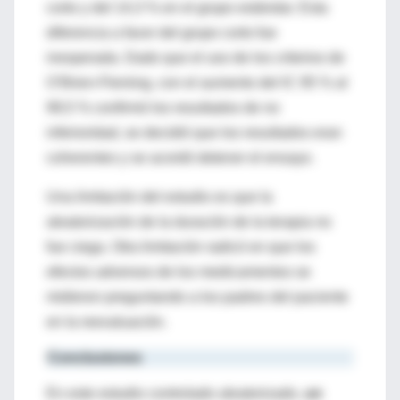
corto y del 14,3 % en el grupo estándar. Esta
diferencia a favor del grupo corto fue
inesperada. Dado que el uso de los criterios de
O’Brien-Fleming, con el aumento del IC 95 % al
99,5 % confirmó los resultados de no
inferioridad, se decidió que los resultados eran
coherentes y se acordó detener el ensayo.
Una limitación del estudio es que la
aleatorización de la duración de la terapia no
fue ciega. Otra limitación radicó en que los
efectos adversos de los medicamentos se
midieron preguntando a los padres del paciente
en la reevaluación.
Conclusiones
En este estudio controlado aleatorizado,
un