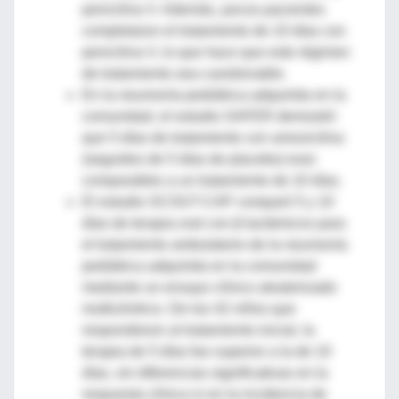
penicilina V. Además, pocos pacientes
completaron el tratamiento de 10 días con
penicilina V, lo que hace que este régimen
de tratamiento sea cuestionable.
En la neumonía pediátrica adquirida en la
comunidad, el estudio SAFER demostró
que 5 días de tratamiento con amoxicilina
(seguidos de 5 días de placebo) eran
comparables a un tratamiento de 10 días.
El estudio SCOUT-CAP comparó 5 y 10
días de terapia oral con β-lactámicos para
el tratamiento ambulatorio de la neumonía
pediátrica adquirida en la comunidad
mediante un ensayo clínico aleatorizado
multicéntrico. De los 42 niños que
respondieron al tratamiento inicial, la
terapia de 5 días fue superior a la de 10
días, sin diferencias significativas en la
respuesta clínica ni en la incidencia de