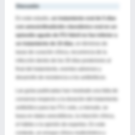
Discusión
En este estudio,
un tratamiento oral de 5 días
con amoxicilina/ácido clavulánico oral en un
episodio agudo de ITU febril no fue inferior a
un tratamiento de 10 días
, en términos de
tasas de curación clínica, recurrencia de la
infección dentro de los 30 días posteriores al
final del tratamiento, eventos adversos y
desarrollo de resistencia a los antibióticos.
Las guías publicadas han mostrado una falta de
consenso respecto a la duración del tratamiento
antibiótico para las ITU; esto, a menudo, se
basa en datos anecdóticos, la intuición clínica,
el hábito o la opinión de expertos. En este
contexto, un ensayo clínico multicéntrico y