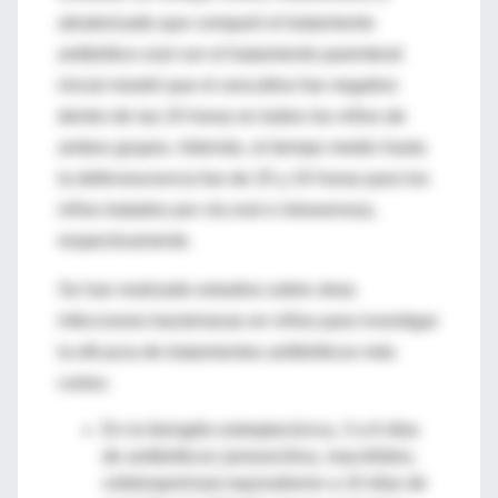
aleatorizado que comparó el tratamiento
antibiótico oral con el tratamiento parenteral
inicial mostró que el urocultivo fue negativo
dentro de las 24 horas en todos los niños de
ambos grupos. Además, el tiempo medio hasta
la defervescencia fue de 25 y 24 horas para los
niños tratados por vía oral e intravenosa,
respectivamente.
Se han realizado estudios sobre otras
infecciones bacterianas en niños para investigar
la eficacia de tratamientos antibióticos más
cortos:
En la faringitis estreptocócica, 3 a 6 días
de antibióticos (amoxicilina, macrólidos,
cefalosporinas) equivalieron a 10 días de