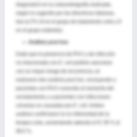
diagnosticó en la cistouretrografía realizada,
según lo sugerido por las directrices italianas,
tras la ITU (4 en el grupo de tratamiento corto y 8
en el grupo estándar).
Análisis post hoc
Dado que la presencia de RVU y de infección
no relacionada con
E. coli
podrían asociarse
con un mayor riesgo de recurrencia, se
realizaron dos análisis
post hoc
, excluyendo a
pacientes con RVU conocido al momento del
reclutamiento y a pacientes con infecciones
urinarias no causadas por
E. coli
. Ambos
análisis confirmaron la no inferioridad de la
terapia corta, aumentando además el IC 95 % al
99,5 %.