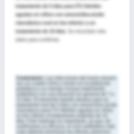
tratamiento de 5 días para ITU febriles
agudas en niños con amoxicilina-ácido
clavulánico oral no fue inferior a un
tratamiento de 10 días
. Se necesitan más
datos para confirmar.
Comentario:
Las infecciones del tracto urinario
son un cuadro clínico común en la población
pediátrica y su manejo incluye tratamiento
antibiótico con una duración en general de 7 a
14 días. El presente estudio destaca que un
tratamiento oral de 5 días con amoxicilina-ácido
clavulánico para ITU febriles agudas en niños
no fue inferior al tratamiento estándar de 10
días. Este hallazgo es importante, ya que, de
confirmarse su eficacia, el ciclo antibiótico más
corto debería minimizar los efectos adversos,