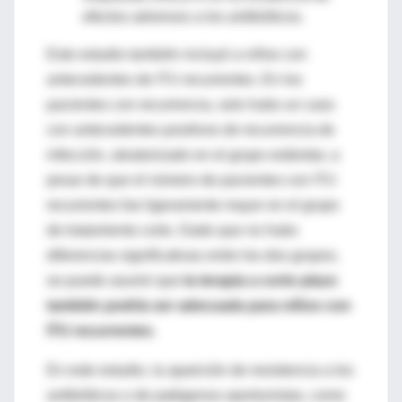
efectos adversos a los antibióticos.
Este estudio también incluyó a niños con
antecedentes de ITU recurrentes. En los
pacientes con recurrencia, solo hubo un caso
con antecedentes positivos de recurrencia de
infección, aleatorizado en el grupo estándar, a
pesar de que el número de pacientes con ITU
recurrentes fue ligeramente mayor en el grupo
de tratamiento corto. Dado que no hubo
diferencias significativas entre los dos grupos,
se puede asumir que
la terapia a corto plazo
también podría ser adecuada para niños con
ITU recurrentes
.
En este estudio, la aparición de resistencia a los
antibióticos o de patógenos oportunistas, como