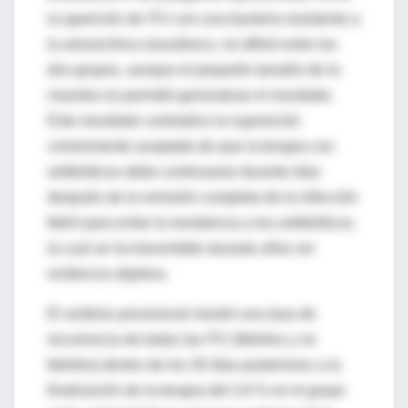
la aparición de ITU con una bacteria resistente a
la amoxicilina-clavulánico, no difirió entre los
dos grupos, aunque el pequeño tamaño de la
muestra no permitió generalizar el resultado.
Este resultado contradice la suposición
comúnmente aceptada de que la terapia con
antibióticos debe continuarse durante días
después de la remisión completa de la infección
febril para evitar la resistencia a los antibióticos,
la cual se ha transmitido durante años sin
evidencia objetiva.
El análisis provisional mostró una tasa de
recurrencia de todas las ITU (febriles y no
febriles) dentro de los 30 días posteriores a la
finalización de la terapia del 2,8 % en el grupo