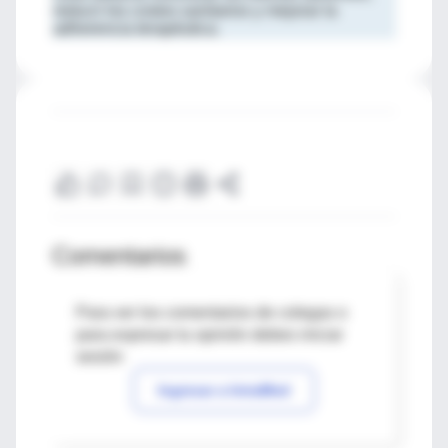
reducir los costos sanitarios y mejorar la
adherencia terapéutica.
Comentarios
Para ver los comentarios de colegas o
para expresar tu opinión debes iniciar
sesión
Ingresar a IntraMed