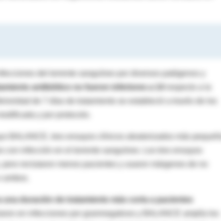
fecciones del torrente sanguíneo por diversos patógenos y
tamiento antibiótico no fueron inferiores a 14
respecto a la
erioridad de 7 días de tratamiento se estableció a través de los
 modificada y por protocolo.
ayo BALANCE, tres ensayos clínicos aleatorizados más pequeñ
s con infección en el torrente sanguíneo. Los tres ensayos
a, pero reclutaron menos pacientes y usaron márgenes de no
o ambos.
 una duración de tratamiento más corta a pacientes
raron en infecciones por gramnegativos y BALANCE amplía los