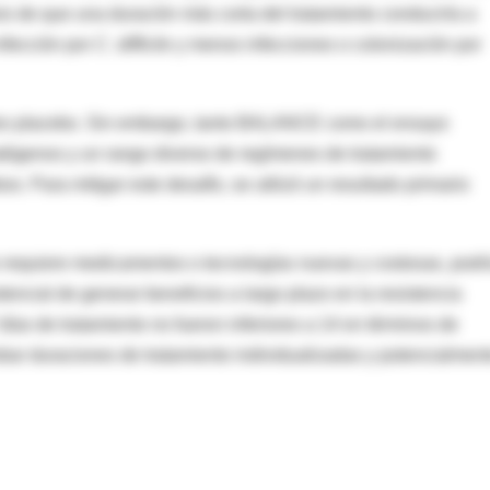
is de que una duración más corta del tratamiento conduciría a
nfección por
C. difficile
y menos infecciones o colonización por
roles placebo. Sin embargo, tanto BALANCE como el ensayo
atógenos y un rango diverso de regímenes de tratamiento
os. Para mitigar este desafío, se utilizó un resultado primario
o requiere medicamentos o tecnologías nuevas y costosas, podr
otencial de generar beneficios a largo plazo en la resistencia
días de tratamiento no fueron inferiores a 14 en términos de
obar duraciones de tratamiento individualizadas y potencialmen