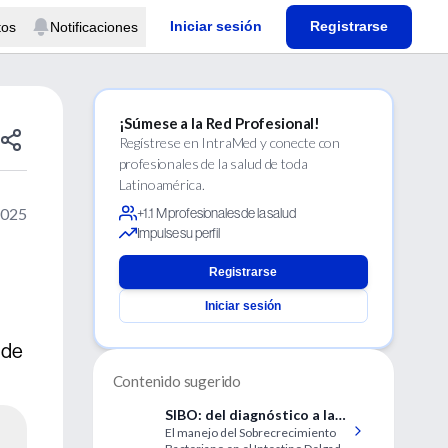
Iniciar sesión
Registrarse
tos
Notificaciones
¡Súmese a la Red Profesional!
Regístrese en IntraMed y conecte con
profesionales de la salud de toda
Latinoamérica.
2025
+1.1 M profesionales de la salud
Impulse su perfil
Registrarse
Iniciar sesión
 de
Contenido sugerido
SIBO: del diagnóstico a la
El manejo del Sobrecrecimiento
terapia combinada con