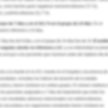
es, como bacilos gram negativos monomicrobianos (71 %),
, y polimicrobianas (11,7 %).
rupo de 7 días y en el 16,1 % en el grupo de 14 días
. En el
fueron inferiores a 14 días.
 días fue de 8 días, y en el grupo de 14 días fue de 14.
El análi
 seguían siendo no inferiores a 14
. La no inferioridad se pres
que excluyó a los pacientes que murieron antes del séptimo día d
cto a la muerte en la UCI, muerte en el hospital y recurrencia de
esultados, incluidos los índices de duración de la estadía
mecánica, fueron similares en ambos grupos. El número mediano
e los pacientes asignados a 7 días de tratamiento que entre los
s con resultados adversos relacionados con antimicrobianos,
ción secundaria con organismos resistentes fueron similares en