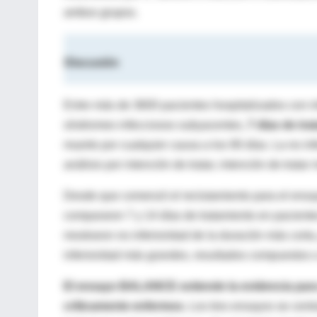
ambos grupos.
Discusión
Entre más de 3600 pacientes hospitalizados con in
síndromes infecciosos subyacentes,
7 días de tra
muerte por cualquier causa a los 90 días. La no inf
análisis por intención de tratar, intención de tratar
Desde que comenzó el reclutamiento para el ens
compararon 7 y 14 días de tratamiento en paciente
mostraron no inferioridad de la duración más cort
inferioridad más grandes, resultados compuestos 
El ensayo BALANCE extiende la evidencia para
críticamente enfermos.
Los tres ensayos se cent