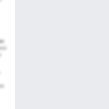
sis
ervó
e
 de