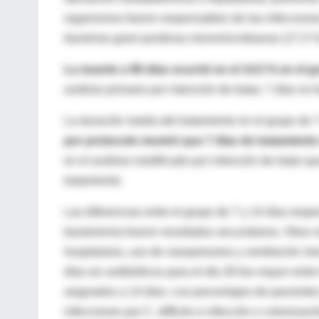
organismos fueron responsables de las infeccion
bacterias gram positivas monomicrobianas (17,3 %)
La muerte a 90 días ocurrió en el 14,5 % en el g
análisis primario por intención de tratar, 7 días no 
La duración media del tratamiento en el grupo de 7
por protocolo mostró que 7 días de tratamiento
en el análisis modificado por intención de tratar 
tratamiento.
Las diferencias entre el grupo de 7 y 14 días respe
bacteriemia fueron resultados secundarios. Otros r
hospitalaria, uso de vasopresores y ventilación 
días sin antibióticos para el día 28 fue mayor entr
asignados a 14 días. Los porcentajes de paciente
infecciones por C. difficile e infección o coloniza