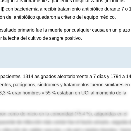
 asignó aleatoriamente a pacientes hospitalizados (incluidos
) con bacteriemia a recibir tratamiento antibiótico durante 7 o 
ión del antibiótico quedaron a criterio del equipo médico.
esultado primario fue la muerte por cualquier causa en un plazo
 la fecha del cultivo de sangre positivo.
8 pacientes: 1814 asignados aleatoriamente a 7 días y 1794 a 1
cientes, patógenos, síndromes y tratamientos fueron similares en
53,3 % eran hombres y 55 % estaban en UCI al momento de la
aron como de inicio en la comunidad (75,4 %), adquiridas en el
byacente de infección más común fue el tracto urinario, seguida 
infección de catéter vascular, y de piel o tejidos blandos. Vario