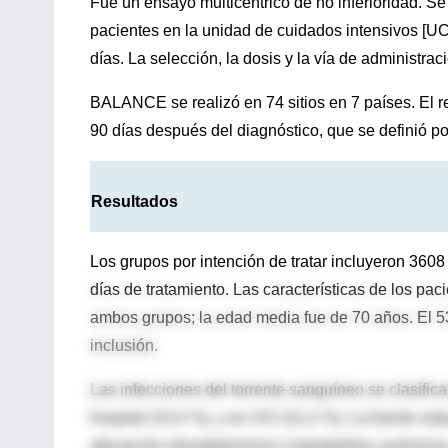
Fue un ensayo multicéntrico de no inferioridad. Se
pacientes en la unidad de cuidados intensivos [UCI]
días. La selección, la dosis y la vía de administrac
BALANCE se realizó en 74 sitios en 7 países. El r
90 días después del diagnóstico, que se definió por
Resultados
Los grupos por intención de tratar incluyeron 360
días de tratamiento. Las características de los pa
ambos grupos; la edad media fue de 70 años. El 
inclusión.
Las infecciones del torrente sanguíneo se clasific
hospital (13,4 %), y en UCI (11,2 %). La fuente su
afectación intraabdominal o hepatobiliar, pulmonar, 