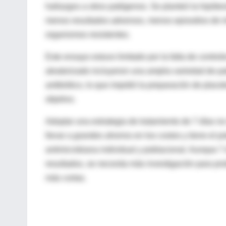
hallazgos a otros patógenos. Se planteó la hipótes
menos resultados adversos, menos episodios de i
organismos resistentes.
Este ensayo estuvo limitado por la falta de cont
aleatorizado incluyeron una amplia variedad de p
antibiótico, lo que impidió la preparación de placeb
objetivo.
Adoptar una estrategia de tratamiento de 7 días n
llevar a grandes ahorros en los costos y tiene el p
antimicrobiana individual y poblacional. Aunque 7 
resultados, se necesita más investigación para pr
más cortas.