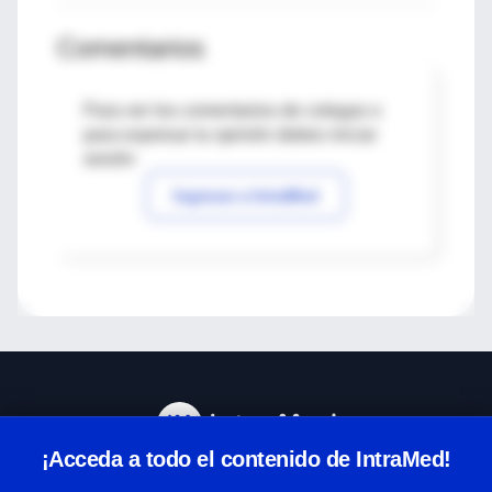
Comentarios
Para ver los comentarios de colegas o
para expresar tu opinión debes iniciar
sesión
Ingresar a IntraMed
¡Acceda a todo el contenido de IntraMed!
Centro de Ayuda