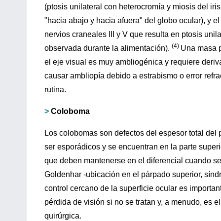
(ptosis unilateral con heterocromía y miosis del iris 
"hacia abajo y hacia afuera" del globo ocular), y
nervios craneales III y V que resulta en ptosis un
(4)
observada durante la alimentación).
Una masa pa
el eje visual es muy ambliogénica y requiere deriv
causar ambliopía debido a estrabismo o error refrac
rutina.
>
Coloboma
Los colobomas son defectos del espesor total del p
ser esporádicos y se encuentran en la parte super
que deben mantenerse en el diferencial cuando se
Goldenhar -ubicación en el párpado superior, síndr
control cercano de la superficie ocular es importan
pérdida de visión si no se tratan y, a menudo, es e
quirúrgica.