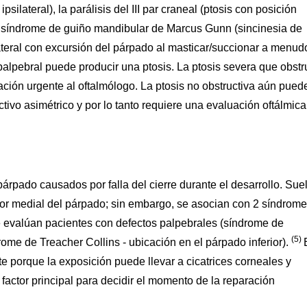
ipsilateral), la parálisis del III par craneal (ptosis con posición
 el síndrome de guiño mandibular de Marcus Gunn (sincinesia de
ilateral con excursión del párpado al masticar/succionar a menud
lpebral puede producir una ptosis. La ptosis severa que obstr
ación urgente al oftalmólogo. La ptosis no obstructiva aún pued
tivo asimétrico y por lo tanto requiere una evaluación oftálmica
árpado causados por falla del cierre durante el desarrollo. Sue
ior medial del párpado; sin embargo, se asocian con 2 síndrom
 evalúan pacientes con defectos palpebrales (síndrome de
(5)
ome de Treacher Collins - ubicación en el párpado inferior).
te porque la exposición puede llevar a cicatrices corneales y
l factor principal para decidir el momento de la reparación