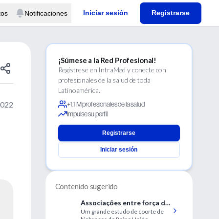
Iniciar sesión
Registrarse
tos
Notificaciones
¡Súmese a la Red Profesional!
Regístrese en IntraMed y conecte con
profesionales de la salud de toda
Latinoamérica.
2022
+1.1 M profesionales de la salud
Impulse su perfil
Registrarse
Iniciar sesión
Contenido sugerido
Associações entre força de
Um grande estudo de coorte de
preensão e risco de