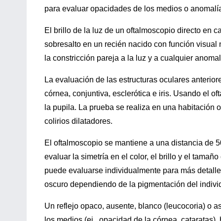
para evaluar opacidades de los medios o anomalía
El brillo de la luz de un oftalmoscopio directo en
sobresalto en un recién nacido con función visual 
la constricción pareja a la luz y a cualquier anoma
La evaluación de las estructuras oculares anteriore
córnea, conjuntiva, esclerótica e iris. Usando el oft
la pupila. La prueba se realiza en una habitación o
colirios dilatadores.
El oftalmoscopio se mantiene a una distancia de
evaluar la simetría en el color, el brillo y el tama
puede evaluarse individualmente para más detalle.
oscuro dependiendo de la pigmentación del individ
Un reflejo opaco, ausente, blanco (leucocoria) o a
los medios (ej., opacidad de la córnea, cataratas), 