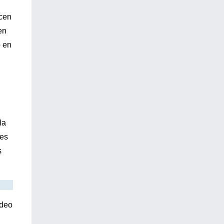
acen
en
o en
la
ses
s
adeo