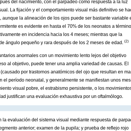
pués del nacimiento, con el parpadeo como respuesta a la luz
al. La fijación y el comportamiento visual más definitivo se h
 aunque la alineación de los ojos puede ser bastante variable 
ermitente es evidente en hasta el 70% de los neonatos a términ
ativamente en incidencia hacia los 4 meses; mientras que la
(2)
 de ángulo pequeño y rara después de los 2 meses de edad.
untarios anormales con un movimiento lento lejos del objetivo
so al objetivo, puede tener una amplia variedad de causas. El
al (causado por trastornos anatómicos del ojo que resultan en ma
n el período neonatal, y generalmente se manifiestan unos me
iento visual pobre, el estrabismo persistente, o los movimiento
d justifican una evaluación exhaustiva por un oftalmólogo.
en la evaluación del sistema visual mediante respuesta de parp
egmento anterior; examen de la pupila; y prueba de reflejo rojo