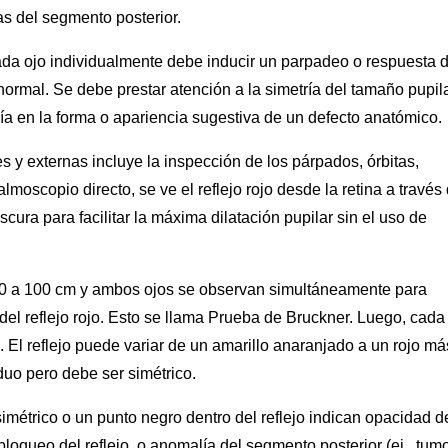
s del segmento posterior.
 cada ojo individualmente debe inducir un parpadeo o respuesta 
normal. Se debe prestar atención a la simetría del tamaño pupila
lía en la forma o apariencia sugestiva de un defecto anatómico.
s y externas incluye la inspección de los párpados, órbitas,
almoscopio directo, se ve el reflejo rojo desde la retina a través
scura para facilitar la máxima dilatación pupilar sin el uso de
 50 a 100 cm y ambos ojos se observan simultáneamente para
ño del reflejo rojo. Esto se llama Prueba de Bruckner. Luego, cada
 El reflejo puede variar de un amarillo anaranjado a un rojo má
uo pero debe ser simétrico.
simétrico o un punto negro dentro del reflejo indican opacidad d
bloqueo del reflejo, o anomalía del segmento posterior (ej., tumo