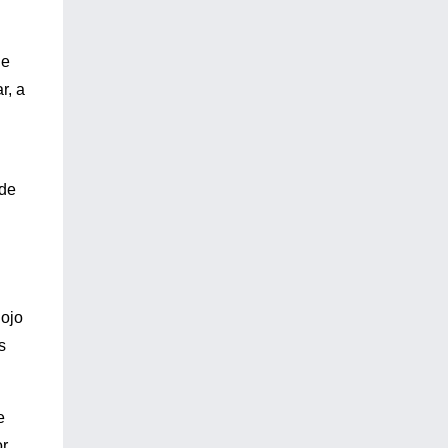
de
r, a
 de
 ojo
s
e
r,