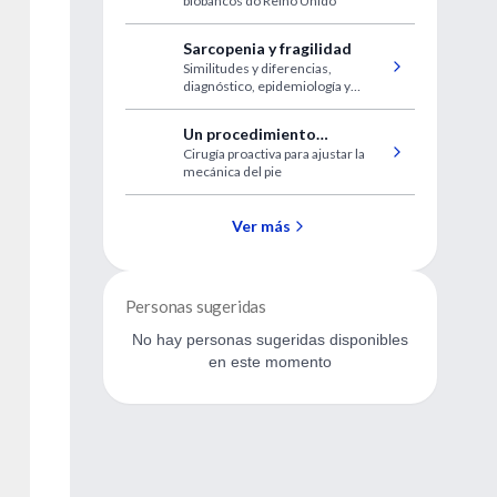
biobancos do Reino Unido
demência, cognição e
resultados de
Sarcopenia y fragilidad
neuroimagem
Similitudes y diferencias,
diagnóstico, epidemiología y
manejo clínico.
Un procedimiento
Cirugía proactiva para ajustar la
quirúrgico simple y
mecánica del pie
económico para las úlceras
del pie diabético
Ver más
Personas sugeridas
No hay personas sugeridas disponibles
en este momento