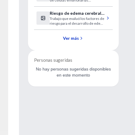
de células embrionarias
productoras de dopamina
transplantadas a pacientes con
Riesgo de edema cerebral
severa enfermedad de
Trabajo que evaluó los factores de
en cetoacidosis diabética
Parkinson....
riesgo para el desarrollo de edema
cerebral en niños con cetoacidosis
diabética. Tanto la baja presión
parcial arterial de dióxido de
Ver más
carbono como cifras elevadas de...
Personas sugeridas
No hay personas sugeridas disponibles
en este momento