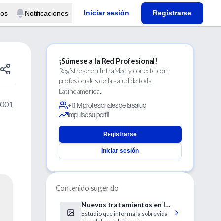
Iniciar sesión
Registrarse
tos
Notificaciones
¡Súmese a la Red Profesional!
Regístrese en IntraMed y conecte con
profesionales de la salud de toda
Latinoamérica.
2001
+1.1 M profesionales de la salud
Impulse su perfil
Registrarse
Iniciar sesión
Contenido sugerido
Nuevos tratamientos en la
Estudio que informa la sobrevida
enfermedad de Parkinson