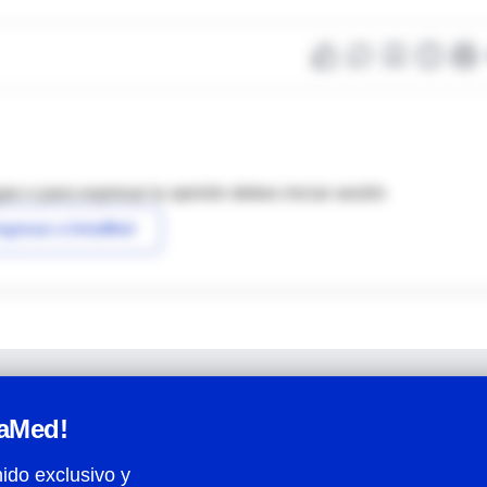
as o para expresar tu opinión debes iniciar sesión
ngresar a IntraMed
raMed!
ido exclusivo y