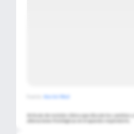
Fuente
:
Ann Int Med
Artículo de revisión clínica que discute los cambios
alteraciones fisiológicas en el aparato respiratorio.