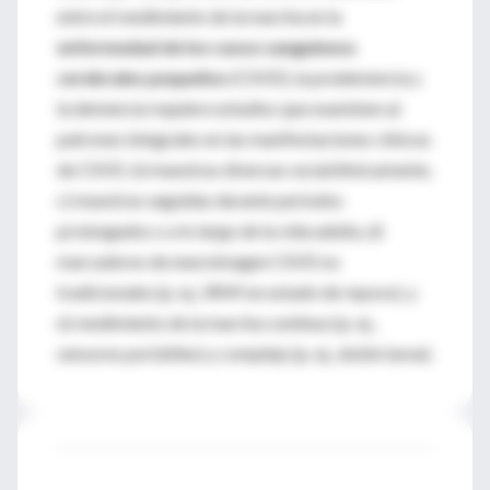
entre el rendimiento de la marcha en la
enfermedad de los vasos sanguíneos
cerebrales pequeños
(CSVD), la predemencia y
la demencia requiere estudios que examinen a)
patrones integrales en las manifestaciones clínicas
de CSVD, b) muestras diversas racial/étnicamente,
c) muestras seguidas durante períodos
prolongados o a lo largo de la vida adulta, d)
marcadores de neuroimagen CSVD no
tradicionales (p. ej., IRMf en estado de reposo), y
e) rendimiento de la marcha continuo (p. ej.,
sensores portátiles) y complejo (p. ej., doble tarea).