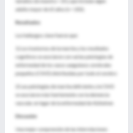
tamaños de muestra > 20 y que incluían algún
adulto mayor de 65 años (n = 202).
Resultados
Los hallazgos clave fueron que:
1) Los trastornos de la marcha y los resultados
cognitivos se asociaron con varias patologías de
enfermedad de los vasos sanguíneos cerebrales
pequeños (CSVD) distribuidas por todo el cerebro
2) Las patologías de marcha deficiente y la CSVD
se asociaron más fuertemente con la demencia
vascular, en lugar de la enfermedad de Alzheimer.
Discusión
Una mejor comprensión de las interrelaciones