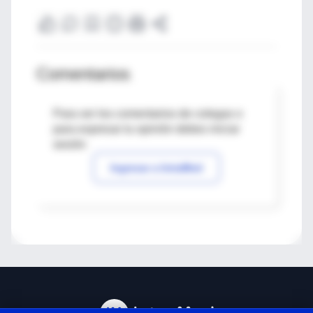
Comentarios
Para ver los comentarios de colegas o
para expresar tu opinión debes iniciar
sesión
Ingresar a IntraMed