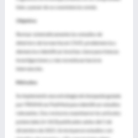
bien, a pesar de su coexistencia común.
Objetivo
Revisar sistemáticamente los estudios de
deterioro de la marcha en CSVD, predemencia y
demencia e identificar brechas clave para futuras
investigaciones y vías novedosas hacia la
intervención.
Métodos
Se implementó una estrategia de búsqueda guiada
por PRISMA en PubMed para identificar estudios
relevantes. Dos revisores examinaron los artículos
potenciales (n=263) publicados antes del 1 de
diciembre de 2021. Se incluyeron estudios con