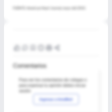
FUENTE: American Heart Journal, mayo del 2010.
Comentarios
Para ver los comentarios de colegas o
para expresar tu opinión debes iniciar
sesión
Ingresar a IntraMed