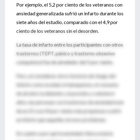
Por ejemplo, el 5,2 por ciento de los veteranos con
ansiedad generalizada sufrió un infarto durante los
siete años del estudio, comparado con el 4,9 por
ciento de los veteranos sin el desorden.
La tasa de infarto entre los participantes con otros
trastornos (TEPT, pánico y trastorno obsesivo
compulsivo) fue de alrededor del 5 por ciento.
Pero, al considerar otros factores de riesgo del
infarto como la edad, el tabaquismo, el consumo
de alcohol, la diabetes y la presión y colesterol
altos, las personas con trastornos de ansiedad eran
de un 25 a un 43 por ciento más propensas a sufrir
un infarto que aquellas sin esos problemas.
En cuanto a por qué la ansiedad clínica estaría