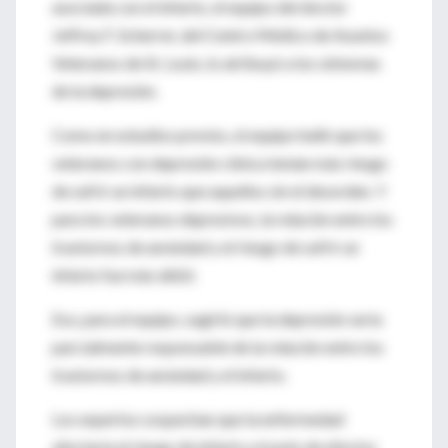
asociada con el infarto, el equipo del doctor
Jeffrey F. Scherrer, del Centro Médico de Asuntos
Veteranos de St. Louis, lo atribuyó a los síntomas
de la depresión.
Como en estudios previos, el equipo halló que los
veteranos con depresión clínica tenían más riesgo
de sufrir un infarto que aquellos sin el desorden. Y
para los veteranos depresivos, la relación entre los
trastornos de ansiedad y el riesgo de sufrir un
infarto fue más débil.
Eso, para el equipo, sugirió que la depresión sería
parcialmente responsable de la relación entre los
trastornos de ansiedad y el infarto.
Los expertos sospechan que la enfermedad
afectaría el riesgo de infarto a través de efectos