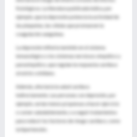
fisiológicos. La literatura publicada indica, por
ejemplo, que la depresión potencia la actividad de
las plaquetas, las células que promueven la
coagulación sanguínea.
La depresión influiría también en el sistema
inmunológico o los sistemas nerviosos simpático y
parasimpático, que regulan la respuesta cardíaca
al estrés cotidiano.
Además, afectaría la salud cardíaca
indirectamente. Las personas con depresión, por
ejemplo, serían menos propensas a hacer ejercicio
o comer saludablemente, o a seguir tratamientos
para reducir los factores de riesgo cardíaco, como
la hipertensión.