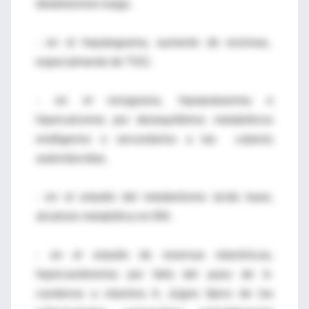
detallaremos luego.
- en el hepatograma, aumento de enzimas,
especialmente de TGO.
- en el ionograma, hipopotasemia e
hipercalcemia por desequilibrios metabólicos
endógenos o secundarios a las catarsis
autoinducidas.
- en el estudio del metabolismo ácido base,
alcalosis metabólica en BN.
- en el estudio de reservas vitamínicas,
hipercarotinemia por falla del paso de b-
carotenos a vitamina A, (signo típico de las