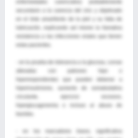
enfermedades carenciales) probablemente
secundario a la carencia del zinc y objetivado
en el tinte amarillento de la piel y su falta de
lubricación, explicando así mismo la llamativa
resistencia a las infecciones virales que tienen
estas pacientes.
- en la prueba de tolerancia a la glucosa, curvas
alteradas con patrones hipo o
hiperrespondientes que pueden deberse a
hiperinsulinismo, aumento de somatostatina
circulante, ejercicio excesivo,
hiperglucagonemia o incluso al abuso de
tiazidas.
- en los marcadores óseos, significativa