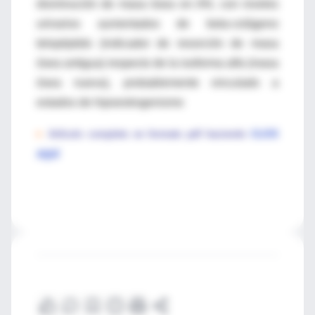
disminución de masa ósea en AN, con niveles
urinarios aumentados de beta-colágeno
telopéptido (indicador de resorción de masa
ósea antigua) respecto de la isoforma alfa (masa
ósea nueva), probablemente vinculado a
estados de hipoestrogenismo
♦
Artículo completo en formato pdf haciendo
CLICK
AQUÍ