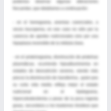
podemos observar algunas alteraciones
frecuentes, que detallamos a continuación:
- en el hemograma, anemias carenciales, a
veces leucopenia, en ese caso no sólo por la
carencia de aportes nutricionales sino por una
hipoplasia reversible de la médula ósea.
- en el proteinograma, disminución de proteínas
plasmáticas, ocurriendo hipoalbuminemia en
estados de desnutrición severos, siendo más
precoz la disminución de transferrina , quien pos
su corta vida media refleja mejor el estado
nutricional en el lipidograma,
hipercolesterolemia a pesar de la poca ingesta
grasa, secundaria a los trastornos tiroideos que