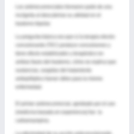
Los antirrecurrenciales formaron parte de una
incógnita al descubrirse su utilidad en el
trastorno bipolar.
La pregunta básica era que si la terapia electro
convulsivante (TEC) produce convulsiones y
tiene efecto estabilizador y terapéutico en
ambas fases del trastorno, cómo se explica que
sustancias, surgidas del tratamiento
antiepiléptico fueran útiles para la misma
enfermedad.
El primer antirrecurrencial, aprobado por el uso
(medicina basada en experiencia) fue la
carbamazepina.
La efectividad de su acción anticonvulsivante