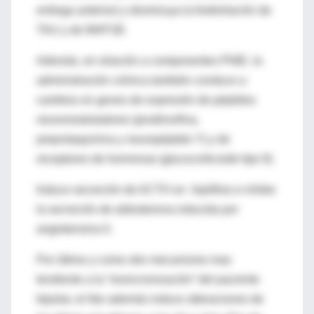
entrega anterior) y disminuya la fosforilación de
TAU y de MAP1B.
Además, en relación a componentes PNIE, la
administración crónica también conduce a
cambios en genes de expresión de péptidos
neuromoduladores (prodinorfina,
preprotaquinina y neuropéptido Y) y de
receptores de hormonas (glucocorticoide tipo II).
Induce secreción de ACTH en hipófisis e inhibe
la secreción de aldosterona inducida por
angiotensina II.
Por último y como otro mecanismo mas
tendiente a la “resincronización” del paciente
bipolar, el litio además induce alteraciones de