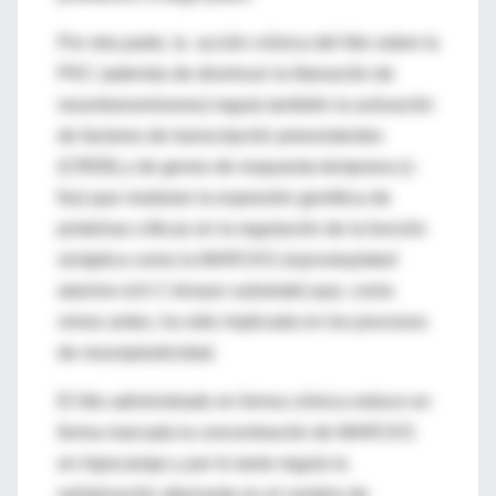
Por otra parte, la acción crónica del litio sobre la
PKC (además de disminuir la liberación de
neurotransmisores) regula también la activación
de factores de transcripción preexistentes
(CREB) y de genes de respuesta temprana (c-
fos) que modulan la expresión genética de
proteínas críticas en la regulación de la función
sináptica como la MARCKS (
myrostoylated
alanine-rich C-kinase substrate
) que, como
vimos antes, ha sido implicada en los procesos
de neuroplasticidad.
El litio administrado en forma crónica reduce en
forma marcada la concentración de MARCKS
en hipocampo y por lo tanto regula la
señalización aberrante en el cerebro de