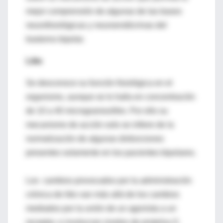
mejor comprensión de algunas de las bases
neurofisiológicas y neuroendócrinas del
trastorno bipolar.
Litio
Se desconoce su función fisiológica en el
organismo, aunque se lo halla en concentración
de 10 a 40 microgramos/litro. Por ello su
mecanismo de acción solo se infiere de la
normalización de algunas disfunciones
presentes solamente en los pacientes bipolares.
Los cambios provocados por la administración
crónica de litio van más allá de los cambios
mediados por la unión de un agonista a un
receptor, e involucran niveles de proteína G