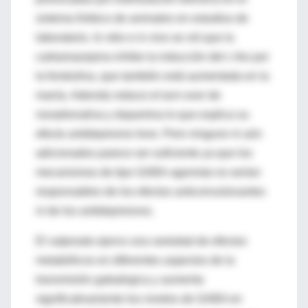
sistema límbico de animales en estudios de
laboratorio. In vitro e in vivo se vió que la
carbamazepina inhibe la inducción del c-fos por
la forskolina, que también está aumentada en la
manía. Además reduce el
turn-over
de
noradrenalina y dopamina lo que explica su
efecto antidepresivo leve. Pero ninguno ni aún
adicionados parece ser suficiente ya que los
mecanismos de tipo GABA-agonista no serían
responsables de los efectos anticonvulsivantes
ni de los antidepresivos.
El valproato ejerce una variedad de efectos
metabólicos en diferentes aspectos de la
transmisión gabaérgica y aumenta
significativamente los niveles de GABA en