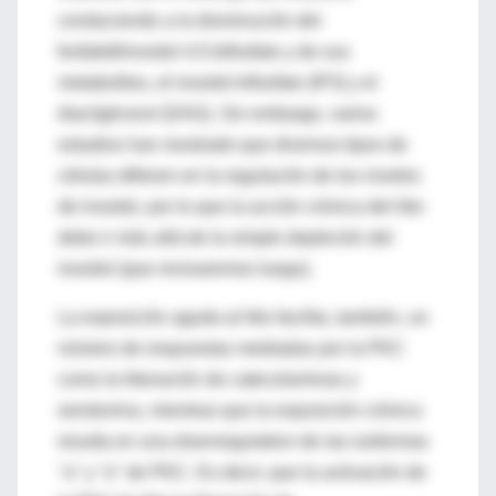
conduciendo a la disminución del
fosfatidilinositol 4,5-bifosfato y de sus
metabolitos, el inositol trifosfato (IP3) y el
diacilglicerol (DAG). Sin embargo, varios
estudios han mostrado que diversos tipos de
células difieren en la regulación de los niveles
de inositol, por lo que la acción crónica del litio
debe ir más allá de la simple depleción del
inositol (que revisaremos luego).
La exposición aguda al litio facilita, también, un
número de respuestas mediadas por la PKC
como la liberación de catecolaminas y
serotonina, mientras que la exposición crónica
resulta en una
downregulation
de las isoformas
"a" y "e" de PKC. Es decir, que la activación de