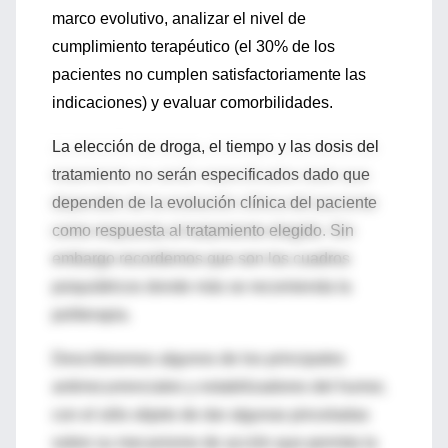
marco evolutivo, analizar el nivel de
cumplimiento terapéutico (el 30% de los
pacientes no cumplen satisfactoriamente las
indicaciones) y evaluar comorbilidades.
La elección de droga, el tiempo y las dosis del
tratamiento no serán especificados dado que
dependen de la evolución clínica del paciente
como respuesta al tratamiento elegido. Sin
embargo recordemos que son los cuadros
psiquiátricos donde más se recomienda la
politerapia.
Describiremos algunos de los principales
antirrecurrenciales y estabilizadores del humor,
con el sólo objeto de dar algunas pinceladas
sobre su mecanismo de acción que permita la