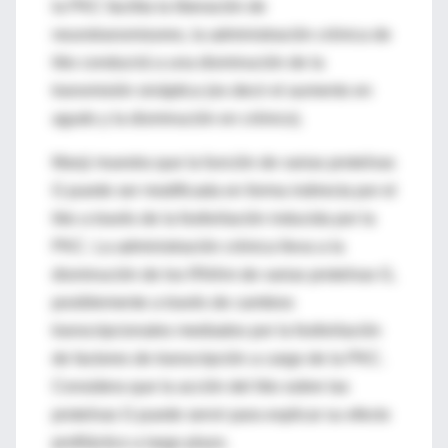
la PKC facilita la liberación de
neurotransmisores, la administración crónica de
litio conducirá a una disminución de la
transmisión sináptica (es decir el aumento en
agudo y la disminución en crónico).
Manji muestra que la función de varias proteínas
G puede ser modificada en forma indirecta por el
litio a través de la fosforilación inducida por la
PKC. La administración crónica lleva a la
disminución de los RNAm de varias proteínas G,
posiblemente a través de cambios
transcripcionales mediados por la fosforilación
de factores de transcripción a cargo de la PKC.
Considera que la acción del litio sobre las
proteínas G puede servir para explicar su efecto
profiláctico a largo plazo.