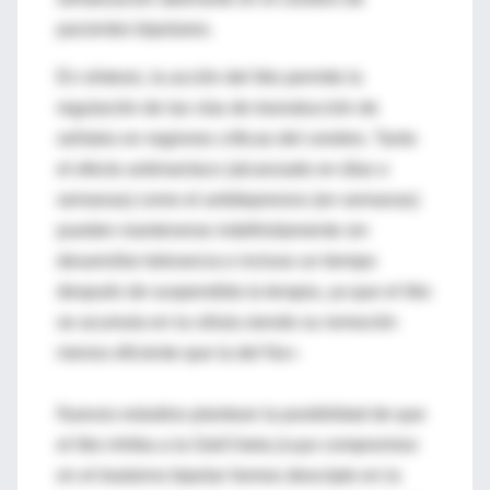
pacientes bipolares.
En síntesis, la acción del litio permite la
regulación de las vías de transducción de
señales en regiones críticas del cerebro. Tanto
el efecto antimaníaco (alcanzado en días o
semanas) como el antidepresivo (en semanas)
pueden mantenerse indefinidamente sin
desarrollar tolerancia e incluso un tiempo
después de suspendida la terapia, ya que el litio
se acumula en la célula siendo su remoción
menos eficiente que la del Na+.
Nuevos estudios plantean la posibilidad de que
el litio inhiba a la Gsk3 beta (cuyo compromiso
en el trastorno bipolar hemos descripto en la