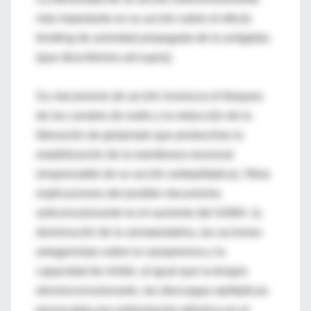
más importante es su acción sobre el efecto
kindling
de actividad propagada de la amígdala
(que describimos
ad-supra
).
Su mecanismo de acción involucra el bloqueo
de los canales de sodio y la reducción de la
liberación de glutamato que producirían la
estabilización de la membrana neuronal
(responsable de su acción antiepiléptica). Otras
explicaciones del posible mecanismo
anticonvulsivante es el aumento del GABA, la
disminución de la somatostatina, las acciones
antagonistas sobre la vasopresina y la
capacidad de inhibir, al igual que la terapia
electroconvulsivante, las descargas epilépticas
provocadas por estimulación eléctrica en el