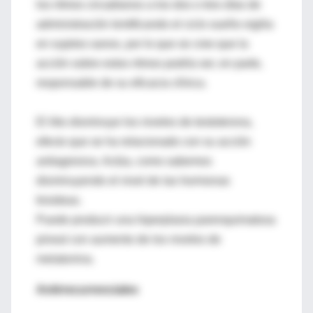
los ritmos circadianos a los dos o tres días de
administración lentificando el ciclo sueño-vigilia
en sujetos sanos, por lo que se cree que la
acción sobre estos ritmos podría ser, en parte,
responsable de su eficacia clínica.
El litio disminuye los niveles de testoterona,
efecto que se ha relacionado con su acción
antiagresiva. Actúa, como sabemos
disminuyendo el nivel de las hormonas
tiroideas.
Puede producir una hiperplasia parenquimatosa
pineal con aumento de los niveles de
melatonina.
Antirrecurrenciales