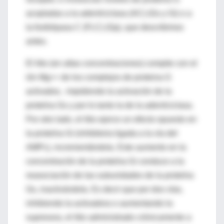
acopladas a la adenilciclasa (AC) (Gs y Gi) o a
la fosfolipasa C (FLC) (Gp), que describimos
antes.
El litio (en altas concentraciones) compite con el
ión Mg++ de los complejos de proteina G
activados, impidiendo la activación de la
proteína Gs y por lo tanto la de la adenilciclasa.
Por otro lado, el litio ejerce un efecto opuesto en
la proteína Gi (inhibitoria ligada a la vía del
AMPc), incrementándola. Este aumento en la
concentración de la proteína Gi conduce a la
reasociación de las subunidades de la proteína
Gs, inactivándola. Es decir que por dos vías,
inhibiendo la activadora o aumentando la
supresora, el litio administrado crónicamente a