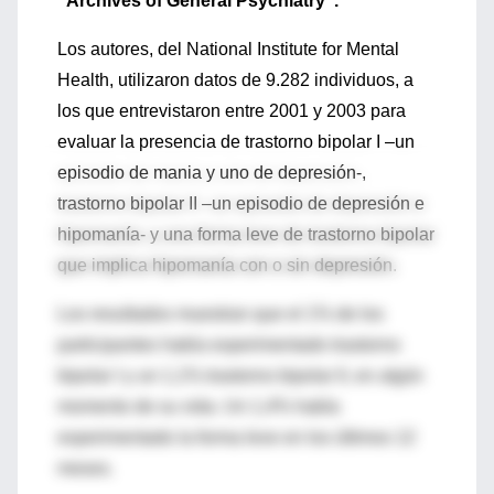
"Archives of General Psychiatry".
Los autores, del National Institute for Mental
Health, utilizaron datos de 9.282 individuos, a
los que entrevistaron entre 2001 y 2003 para
evaluar la presencia de trastorno bipolar I –un
episodio de mania y uno de depresión-,
trastorno bipolar II –un episodio de depresión e
hipomanía- y una forma leve de trastorno bipolar
que implica hipomanía con o sin depresión.
Los resultados muestran que el 1% de los
participantes había experimentado trastorno
bipolar I y un 1,1% trastorno bipolar II, en algún
momento de su vida. Un 1,4% había
experimentado la forma leve en los últimos 12
meses.