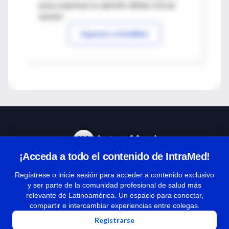
para expresar tu opinión debes iniciar
sesión
Ingresar a IntraMed
¡Acceda a todo el contenido de IntraMed!
Centro de Ayuda
Regístrese o inicie sesión para acceder a contenido exclusivo
y ser parte de la comunidad profesional de salud más
relevante de Latinoamérica. Un espacio para conectar,
Términos y condiciones
compartir e intercambiar experiencias entre colegas.
| Políticas de privacidad
Registrarse
| Todos los derechos reservados | Copyright 1997-2026