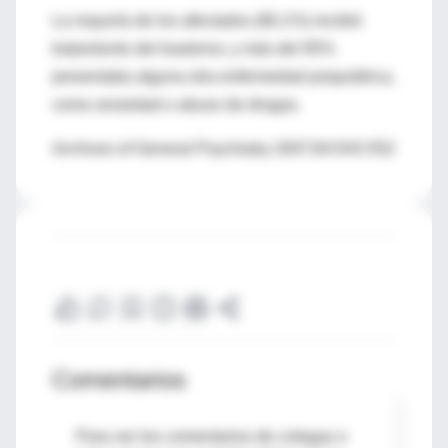
La mayoría de los afectados (80,1%) recibió
tratamiento del trastorno; y más del 95%
presentaba alguna otra enfermedad psiquiátrica,
como ansiedad o abuso de drogas.
Archives of General Psychiatry 2007;64:543-552
Comentarios
Para ver los comentarios de colegas o