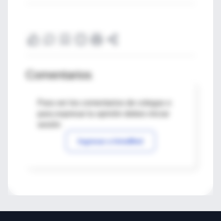
Comentarios
Para ver los comentarios de colegas o
para expresar tu opinión debes iniciar
sesión
Ingresar a IntraMed