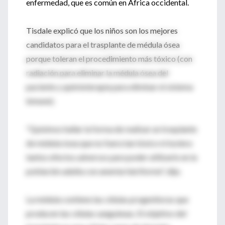
enfermedad, que es común en África occidental.
Tisdale explicó que los niños son los mejores
candidatos para el trasplante de médula ósea
porque toleran el procedimiento más tóxico (con
radiación para eliminar la médula ósea del
paciente y quimioterapia para eliminar el sistema
inmune).
"Quisimos hallar la forma de realizar un trasplante
de médula ósea que no fuera tan tóxico ni tuviera
tantos efectos adversos para poder utilizarlo en la
población adulta con anemia falciforme", dijo.
La médula contiene las células progenitoras que
producen las células sanguíneas. El objetivo del