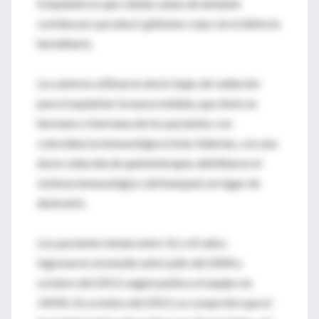
trasplante es que células sanas de donante
comiencen a producir glóbulos rojos sin el defecto
hereditario.
Los autores utilizaron dosis bajas de radiación
para trasplantar la nueva médula, que donó un
hermano o hermana de los pacientes con
coincidencia inmunológica total. Además, con una
dosis reducida de quimioterapia, debilitaron el
sistema inmunológico del huésped, en lugar de
destruirlo.
Los pacientes tenían entre 16 y 65 años.
Ingresaron al estudio entre julio del 2004 y
octubre del 2013, según publica el equipo en
JAMA. En octubre del 2013, se comprobó que el