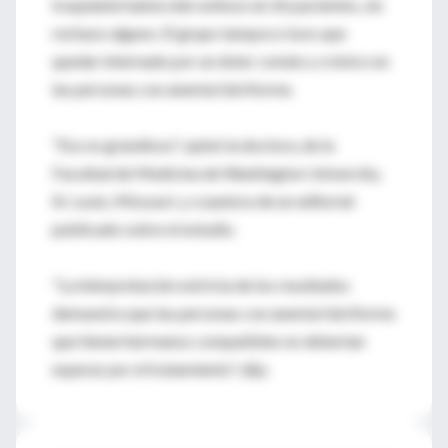
trasplante había sido exitoso en 26 pacientes, sin
rechazo alguno. El grupo tampoco tuvo que
quedar internado por un dolor común y crónico en
las personas con anemia falciforme.
"Eso es grandioso", opinó la doctora, de la
Facultad de Medicina de Washington University,
St. Louis, Missouri, y coautora de un editorial
publicado sobre el estudio.
"La interpretación estricta de los resultados
demuestra que las personas con anemia falciforme
que tienen hermanos compatibles no deberían
esperar por el tratamiento", dijo.