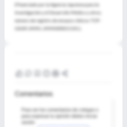
(Financiado por la Agencia Japonesa para la
Investigación y el Desarrollo Médico y otros;
número de registro de ensayos clínicos TOP-
GEAR UMIN, UMIN000011141.).
Comentarios
Para ver los comentarios de colegas o
para expresar tu opinión debes iniciar
sesión