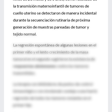
la transmisión maternoinfantil de tumores de
cuello uterino se detectaron de manera incidental
durante la secuenciación rutinaria de próxima
generación de muestras pareadas de tumor y
tejido normal.
La regresión espontánea de algunas lesiones en el
primer niño y el lento crecimiento de la masa
tumoral en el segundo sugirieron la existencia de
respuestas aloinmunes
contra los tumores
transmitidos.
La terapia con inhibidores de puntos de control
inmunológico con nivolumab condujo a una fuerte
regresión de todos los tumores restantes en el
primer hijo.