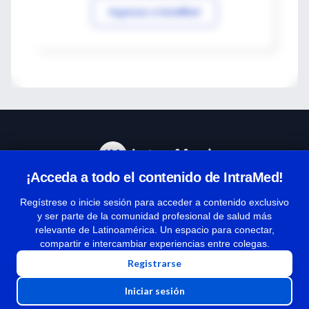
Ingresar a IntraMed
¡Acceda a todo el contenido de IntraMed!
Centro de Ayuda
Regístrese o inicie sesión para acceder a contenido exclusivo
y ser parte de la comunidad profesional de salud más
relevante de Latinoamérica. Un espacio para conectar,
Términos y condiciones
compartir e intercambiar experiencias entre colegas.
| Políticas de privacidad
Registrarse
| Todos los derechos reservados | Copyright 1997-2026
Iniciar sesión