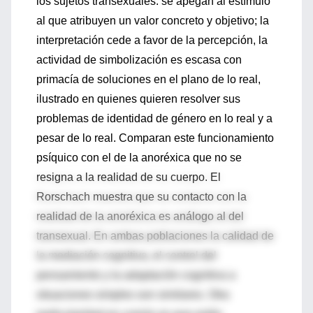
los sujetos transexuales: se apegan al estímulo
al que atribuyen un valor concreto y objetivo; la
interpretación cede a favor de la percepción, la
actividad de simbolización es escasa con
primacía de soluciones en el plano de lo real,
ilustrado en quienes quieren resolver sus
problemas de identidad de género en lo real y a
pesar de lo real. Comparan este funcionamiento
psíquico con el de la anoréxica que no se
resigna a la realidad de su cuerpo. El
Rorschach muestra que su contacto con la
realidad de la anoréxica es análogo al del
transexual. En ambas poblaciones la calidad de
la mediación cognitiva, el control del
pensamiento y la adaptación cognitiva a
situaciones simples son similares. Otra