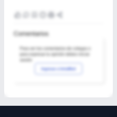
Comentarios
Para ver los comentarios de colegas o
para expresar tu opinión debes iniciar
sesión
Ingresar a IntraMed