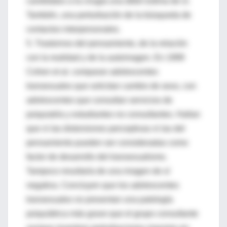
candidatos a la cirugía una débil estima de sí.
También, una perturbación de la búsqueda de
contactos interpersonales.
5. Trastornos del pensamiento, de la relación
con la realidad y de la autoimagen. En 1999
Cohen et al. comparan adolescentes
transexuales que solicitan cambio de sexo, con
adolescentes que consultan servicios de
psiquiatría y estudiantes no consultantes. Hallan
que ni las distorsiones perceptivas ni las del
pensamiento pueden ser consideradas como
factor de desarrollo del transexualismo.
Tampoco resultaría de una imagen de sí
negativa. Concluyen que los adolescentes
transexuales no presentan una patología
psiquiátrica más grave que el grupo consultante