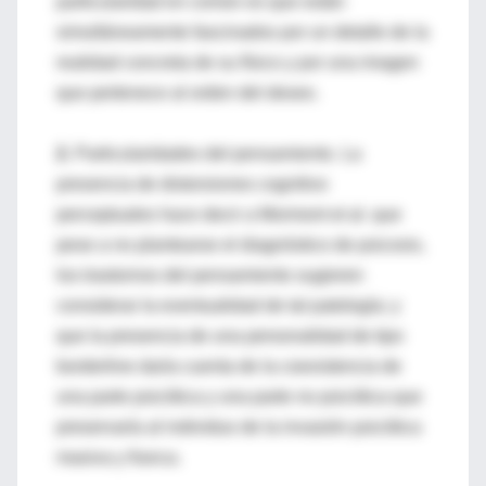
particularidad en común es que están
simultáneamente fascinados por un detalle de la
realidad concreta de su físico y por una imagen
que pertenece al orden del deseo.
2.
Particularidades del pensamiento. La
presencia de distorsiones cognitivo
perceptuales hace decir a Mormont et al. que
pese a no plantearse el diagnóstico de psicosis,
los trastornos del pensamiento sugieren
considerar la eventualidad de tal patología; y
que la presencia de una personalidad de tipo
borderline daría cuenta de la coexistencia de
una parte psicótica y una parte no psicótica que
preservaría al individuo de la invasión psicótica
masiva y franca.