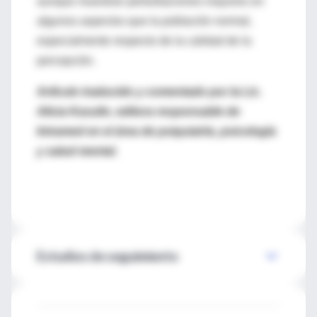
aunque muestran perturbaciones mayores en
algunos aspectos que la población normal,
especialmente respecto de la calidad de la
percepción.
Artículo traducido y comentado por la Lic.
Alicia Kasulin, editora responsable de
Intramed en el área de psiquiatría, psicología
y salud mental.
Estudios de seguimiento