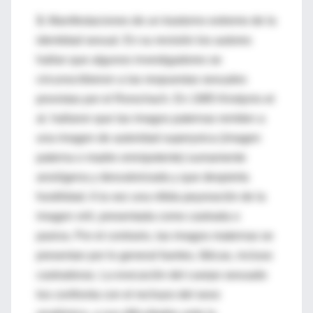
3.
Manifestaciones de un trastorno extremo de la
identidad sexual. En su revisión los autores
hallan que algunos investigadores se
circunscribieron a las respuestas sexuales
provistas por el Rorschach. En 1985 Kindynis et
al. hallaron que las imagos paternas remiten a
una imagen de autoridad superyoica (imagen
paterna o madre omnipotente) sumamente
ansiógena y desvalorizada y que despierta
hostilidad. A la vez una nítida peyoración de la
imagen viril, presentada como castrada o
pasiva. Por el contrario, las imagos maternas se
presentan por lo general fuertes, fálicas, incluso
castradoras. La evocación del cuerpo sexuado
los confronta con el rechazo del sexo