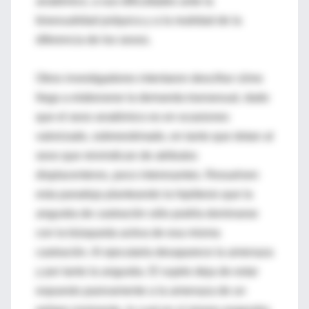
anatómico, a sus dificultades ante la
bisexualidad psíquica y a la realidad de la
diferencia de los sexos.
Otros investigadores intentaron descifrar cómo
llega a elaborarse la demanda transexual, dado
que el sexo anatómico es en ocasiones
valorizado, sobreestimado, en tanto que dotan al
sexo que reivindican de atributos
displacenteros, poco interesantes. Resuelven
esta paradoja planteando la hipótesis que la
angustia de castración sólo podría dominarse
con la búsqueda activa de esa misma
castración. Al ejecutarla desaparece la amenaza
y por tanto la angustia. El sujeto deja de estar
expuesto pasivamente a la amenaza de un