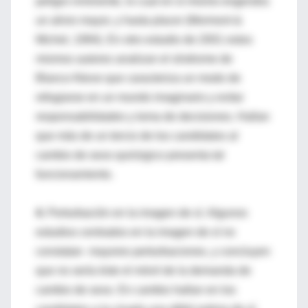
peligro inminente, lo cual en sí mismo engendra
un alivio mayor, y hasta placer (Mormont &
Michel, 1994). En otro estudio de 2001 estos
mismos autores analizan el síndrome de
Blanco-Nieve que caracteriza un modo de
refugiarse en un mundo imaginario y evitar
responsabilidades y toma de decisiones. Hallan
que más de un tercio de los candidatos al
cambio de sexo quirúrgico presenta tal
funcionamiento.
4.
Perturbación en la imagen de sí. Algunos
estudios centrados en la imagen de sí no
constatan mayores perturbaciones, y concluyen
que no sería éste el móvil de la demanda de
cambio de sexo. En cambio hallan en los