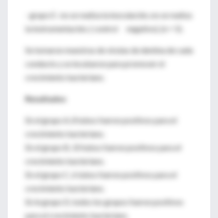
- grupo E : no se realiza la inoculación, no se realiza
la instrumentación, ( control negativo), (n = 5).
Se tomaron muestras de virutas de dentina de cada
conducto y se incubaron para promover el
crecimiento bacteriano.
Resultados
En el grupo A, 8 tubos fueron positivos para el
crecimiento bacteriano.
En el grupo B, 10 tubos fueron positivos para el
crecimiento bacteriano.
En el grupo C, 6 tubos fueron positivos para el
crecimiento bacteriano.
En le grupo D, todos los grupos fueron positivos
para el crecimiento bacteriano.