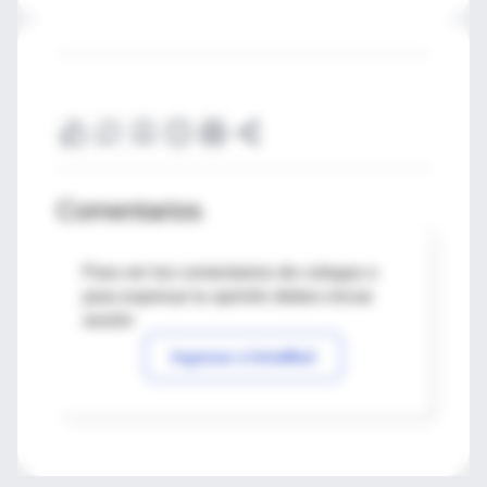
Comentarios
Para ver los comentarios de colegas o
para expresar tu opinión debes iniciar
sesión
Ingresar a IntraMed