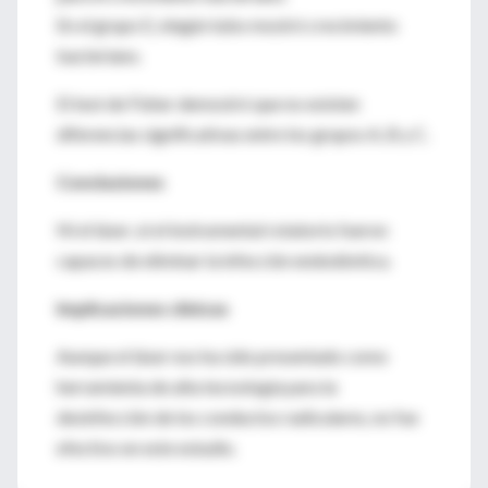
En el grupo E, ningún tubo mostró crecimiento
bacteriano.
El test de Fisher demostró que no existen
diferencias significativas entre los grupos A, B y C.
Conclusiones
Ni el láser ,ni el instrumental rotatorio fueron
capaces de eliminar la infección endodóntica.
Implicaciones clínicas
Aunque el láser nos ha sido presentado como
herramienta de alta tecnología para la
desinfección de los conductos radiculares, no fue
efectivo en este estudio.