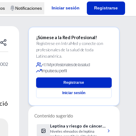
Iniciar sesión
Registrarse
tos
Notificaciones
¡Súmese a la Red Profesional!
Regístrese en IntraMed y conecte con
profesionales de la salud de toda
Latinoamérica.
2002
+1.1 M profesionales de la salud
Impulse su perfil
Registrarse
Iniciar sesión
ció
Contenido sugerido
Leptina y riesgo de cáncer
Niveles elevados de leptina
de mama