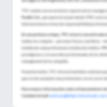
TPC cuenta con un exclusivo soporte de un reaseguro
Pacific S.A.,
que opera en el país desde 1995 como la 
internacional en el área de responsabilidad profesion
En una primera etapa, TPC estará concentrada e
médica en conjunto – personas físicas o jurídicas – t
medida de cada profesional e institución médica.
TPC
prestigiosos y reconocidos profesionales de los distin
management de la compañía.
Posteriormente, TPC ofrecerá también cobertura para
que se irán sumando más profesiones con el correr d
Para mayor información sobre el lanzamiento de
Catalani al mail
carlosac@theprofessionals.com