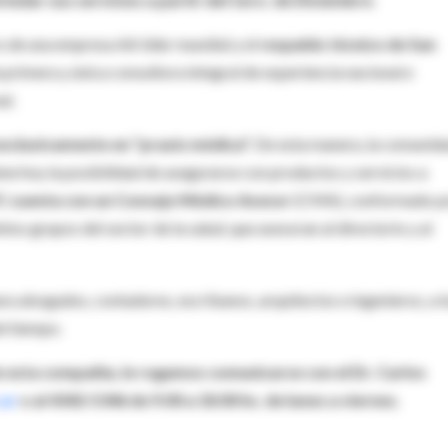
 de una empresa AA líder mundial y el
respaldo técnico de San
primera y única consultora integral de experiencia nacional e
al.
xclusivamente en "praxis médica".
De esta manera, la comunid
iene hoy la posibilidad de asegurarse con productos y servicios a
 cuenta con un Consejo Médico Asesor
(CMA), conformado p
tos grupos del sector de la salud, que asesoran al directorio y al
 abogados, contadores, escribanos, arquitectos e ingenieros, a l
el tiempo.
 esta compañía, le rogamos comunicarse con el Dr. Carlos
.ar
o al 4342-5346 de 9.00 a 18.00 hs. de lunes a viernes.