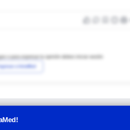
as o para expresar tu opinión debes iniciar sesión
ngresar a IntraMed
raMed!