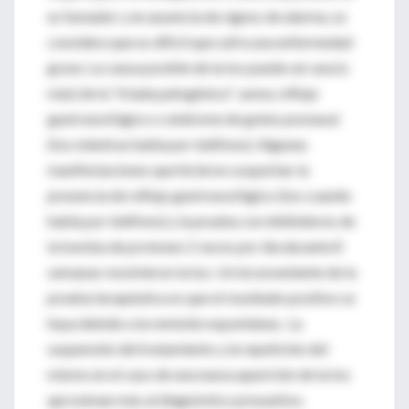
es fumador y en ausencia de signos de alarma, se
considera que es difícil que sufra una enfermedad
grave. La causa posible de la tos puede ser una (o
más) de la “triada patogénica”: asma, reflujo
gastroesofágico o síndrome de goteo posnasal
(tos mientras habla por teléfono). Algunas
manifestaciones que hicieron sospechar la
presencia de reflujo gastroesofágico (tos cuando
habla por teléfono) y la prueba con inhibidores de
la bomba de protones 2 veces por día durante 8
semanas resolvieron la tos. Un inconveniente de la
prueba terapéutica es que el resultado positivo se
haya debido a la remisión espontánea. La
suspensión del tratamiento y la repetición del
mismo en el caso de una nueva aparición de la tos
aproximan más al diagnóstico presuntivo.