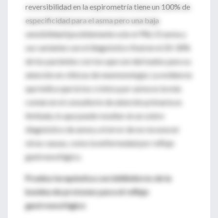
reversibilidad en la espirometría tiene un 100% de
especificidad para el asma pero una baja
sensibilidad (posiblemente solo el 9%). El asma y
sus variantes son el diagnóstico final en el 20-30%
de los pacientes con tos que son derivados para su
atención en clínicas de neumonología. La evidencia
que indica que la tos crónica por asma es la más
común en el consultorio de atención primaria es
limitada, lo que puede resultar en un sobre
diagnóstico de asma y el error de no reconocer
otras causas, como la enfermedad por reflujo
gastroesofágico.
Prueba terapéutica con inhibidores de la
bomba de protones para el reflujo
gastroesofágico