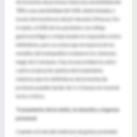
de la bomba de protones tiene una sensibilidad del
78% y una sensibilidad del 54%, determinadas a
través del monitoreo del pH durante 24 horas. Por
lo tanto, el 20% de los pacientes con reflujo
gastroesofágico comprobado no responde a estos
inhibidores, pero se aclara que la mayoría de los
estudios del metaanálisis evaluaron los síntomas
luego de 2 semanas. Hay escasa evidencia sobre
cuál es la duración óptima del tratamiento
mientras que los inhibidores de la bomba de
protones pueden tardar de 1 a 3 meses en resolver
la tos crónica.
Tratamiento de la rinitis, la sinusitis y el goteo
posnasal
Cuando se trata del síndrome de goteo postnatal