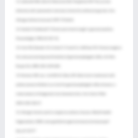
11. Cockcroft DW, Jokic R, Marciniuk DD, Fitzpatirck MF. The current
dilemma with spirometric inclusion criteria for asthma drug trials. Ann
Allergy Asthma Immunol 1997;79:226-8.
12. Kardos P, Gebhardt T. Chronic persistent cough in general practice.
Pneumologie 1996;50:437-41.
13. Irwin RS, Zawacki JK, Curley FJ, French CL, Hoffman PJl. Chronic cough as
the sole presenting manifestation of gastroesophogeal reflux. Am Rev
Respir Dis 1989;140:1294-300.
14. Numans ME, Lau J, de Wit NJ, Bonis PA. Short-term treatment with
proton-pump inhibitors as a test for gastroesophageal reflux disease: a
meta-analysis of diagnostic test characteristics. Ann Intern Med
2004;140:518-27.
15. Allergic rhinitis and its impact on asthma. Geneva: World Health
Organization, 2008. www.guidelines.gov/summary/summary.aspx?
doc_id=12177