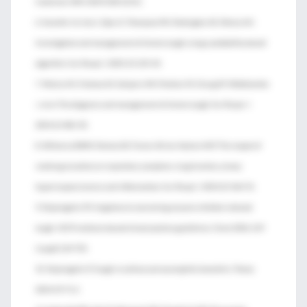
treatment. BMJ 2009;338:b1312.
6. Kastelik JA, Aziz I, Ojoo JC, Thompson RH, Redington AE, Morice AH.
Investigation and management of chronic cough using a probability-based
algorithm. Eur Respir J 2005;25:235-43.
7. Morice AH, Fontana GA, Sovijarvi AR, Pistolesi M, Chung KF, Widdicombe
J, et al. The diagnosis and management of chronic cough. Eur Respir J
2004;24:481-92.
8. Willemse BWM, Postma DS, Timens W, ten Hacken NHT. The impact of
smoking cessation on respiratory symptoms, lung function, airway
hyperresponsiveness and inflammation. Eur Respir J 2004;23:464-76.
9. Dicpinigaitis PV. Angiotensin-converting enzyme inhibitor-induced
cough: ACCP evidence-based clinical practice guidelines. Chest 2006;129
(suppl):169-73S.
10. Dicpinigaitis P. Cough in asthma and eosinophilic bronchitis. Thorax
2004;59:71-2.