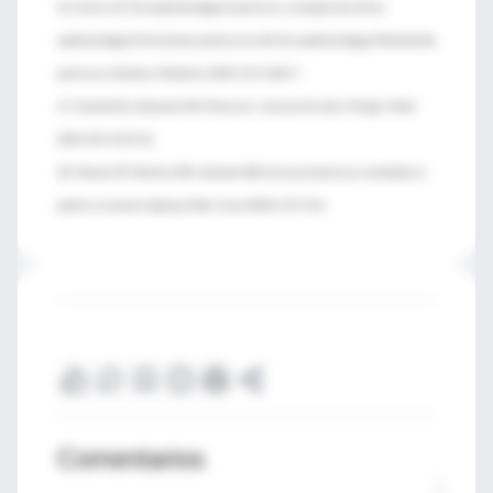
16. Cherry JD. The epidemiology of pertussis: a comparison of the
epidemiology of the disease pertussis with the epidemiology of Bordetella
pertussis infection. Pediatrics 2005;115:1422-7.
17. Hewlett EL, Edwards KM. Pertussis—not just for kids. N Engl J Med
2005;352:1215-22.
18. Thomas PF, McIntire PB, Jalaludin BB. Survey of pertussis morbidity in
adults in western Sydney. Med J Aust 2000;173:74-6.
Comentarios