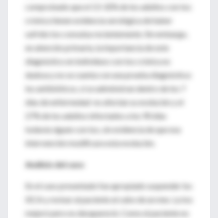
comprobado que el 13-32% de los adultos con tos
crónica tienen evidencia serológica de haber
sufrido tos convulsa recientemente. Sin embargo,
en atención primaria, la importancia de este
diagnóstico en individuos con tos crónica es
dudosa y no se cuenta con una prueba diagnóstica:
los antibióticos, si se administran dentro de los 7
días de enfermedad no afectan su evolución y el
27% de los adultos infectados a los 90 días
todavía siguen con tos, sin evidencia de que esa
intervención modificara esta evolución.
Análisis del caso
En el caso presentado fue apropiado suspender los
IECA y revisar al paciente al cabo de un mes. La tos
mejoró pero no desapareció. Como el paciente no