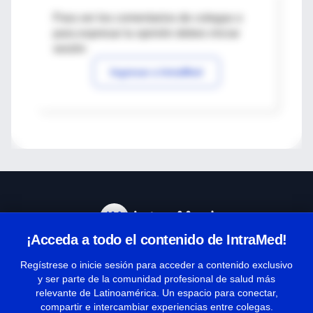
Para ver los comentarios de colegas o
para expresar tu opinión debes iniciar
sesión
Ingresar a IntraMed
¡Acceda a todo el contenido de IntraMed!
Centro de Ayuda
Regístrese o inicie sesión para acceder a contenido exclusivo
y ser parte de la comunidad profesional de salud más
relevante de Latinoamérica. Un espacio para conectar,
Términos y condiciones
compartir e intercambiar experiencias entre colegas.