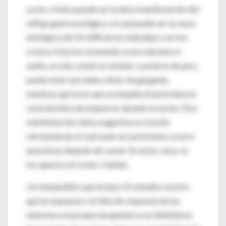
La tos crónica puede ser la única manifestación del
reflujo gastroesofágico, el cual puede ser la causa
etiológica del 10-40% de los individuos con tos
crónica. Esta tos raramente ocurre durante el
sueño, es más común al caminar o ponerse de pie y
puede estar asociada a dolor de garganta,
mientras que la tos que acompaña al asma tiene la
característica de empeorar durante la noche. Otra
manifestación clínica sugestiva es el ardor
retroesternal, el cual suele ser posicional y ocurre
unas horas después de comer. En estos casos, la
tos aparece al comer o hablar.
Un metaanálisis que incluyó 15 estudios mostró
que la respuesta o la falta de respuesta de los
síntomas a la prueba terapéutica con inhibidores