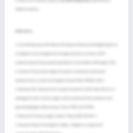
♦ Traducción y resumen objetivo:
Dra. Marta Papponetti
. Especialista en
Medicina Interna
Referencias
1. Irwin RS, Baumann MH, Bolser DC, Boulet LP, Braman SS, Brightling CE, et
al. Diagnosis and management of cough executive summary: ACCP
evidence-based clinical practice guidelines. Chest 2006;129(suppl):1-23S.
2. Cullinan P. Persistent cough and sputum: prevalence and clinical
characteristics in south east England. Respir Med 1992;86:143-9.
3. Palombini BC, Villanova CAC, Araujo E, Gastal OL, Alt DC, Stolz DP, et al. A
pathogenic triad in chronic cough: asthma, postnasal drip syndrome, and
gastroesophageal reflux disease. Chest 1999;116:279-84.
4. Morice AH. Chronic cough in adults. Thorax 2003;58:901-7.
5. Glasziou P, Rose P, Heneghan C, Balla J. Diagnosis using test of