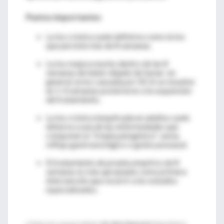
Puntos importantes
La tos crónica suele definirse como la tos
que persiste más de 8 semanas.
La tos mejora mucho dentro de las 8
semanas de haber dejado de fumar: en
general, la tos causada por IECA se resuelve
en 1-4 semanas posteriores a la suspensión
del tratamiento.
La tos crónica inexplicada en adultos suele
deberse a una de las enfermedades que
componen la “triada patogénica”: asma,
reflujo gastroesofágico o goteo posnasal.
El tratamiento de prueba empírico de 8
semanas es más apropiado como primera
intervención que recurrir a los estudios
especializados.