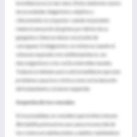
la evidencia no es tan clara. Dicho síndrome carece
de un estándar diagnóstico objetivo y
clínicamente se sospecha cuando el paciente
relata la sensación de goteo por detrás de su
garganta o tiene un deseo recurrente de
carraspear. El diagnóstico se refuerza cuando el
síntoma responde a los antihistamínicos, los
descongestivos o los corticosteroides nasales.
Todavía se debate acerca de la medida en que este
problema causa tos crónica como así la duración
del tratamiento y la dosis requerida.
Sospecha de tos convulsa
En la actualidad, se considera que la infección por
Bortadella pertussis
es una causa reconocida de
tos crónica en adolescentes y adultos, habiéndose