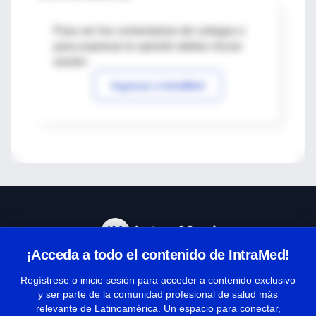
Para ver los comentarios de colegas o
para expresar tu opinión debes iniciar
sesión
Ingresar a IntraMed
¡Acceda a todo el contenido de IntraMed!
Centro de Ayuda
Regístrese o inicie sesión para acceder a contenido exclusivo
y ser parte de la comunidad profesional de salud más
relevante de Latinoamérica. Un espacio para conectar,