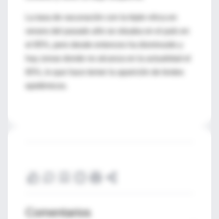
La tasa de vacunación con la triple vírica en
verano del pasado año se situaba en el país en
el 85%, pero desde entonces ha disminuido y
hay zonas donde no alcanza en la actualidad el
65%, lo que hace temer la aparición de brotes
epidémicos.
Comentarios