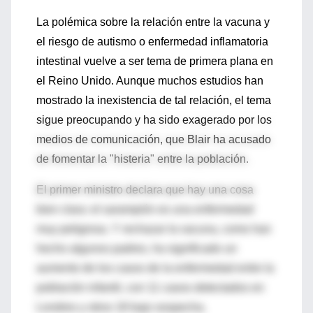
La polémica sobre la relación entre la vacuna y
el riesgo de autismo o enfermedad inflamatoria
intestinal vuelve a ser tema de primera plana en
el Reino Unido. Aunque muchos estudios han
mostrado la inexistencia de tal relación, el tema
sigue preocupando y ha sido exagerado por los
medios de comunicación, que Blair ha acusado
de fomentar la "histeria" entre la población.
El primer ministro declara que hay una cosa
bien clara: el sarampión es una enfermedad
muy peligrosa. Y rechazar la vacuna, como han
hecho algunos padres, ha significado un
aumento de los casos de la enfermedad entre la
población infantil, con 11 casos detectados en
Londres y otros 18 bajo sospecha.