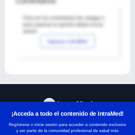
Comentarios
Para ver los comentarios de colegas o
para expresar tu opinión debes iniciar
sesión
Ingresar a IntraMed
¡Acceda a todo el contenido de IntraMed!
Centro de Ayuda
Regístrese o inicie sesión para acceder a contenido exclusivo
y ser parte de la comunidad profesional de salud más