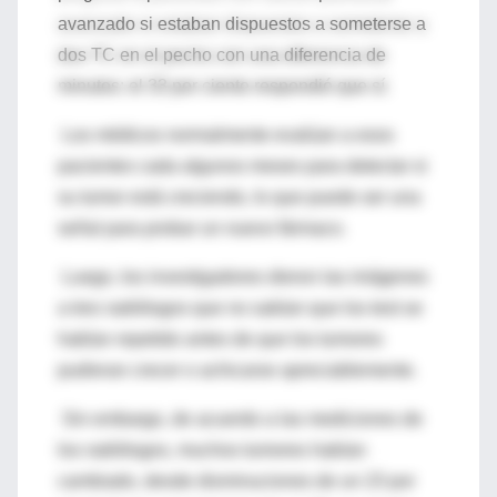
avanzado si estaban dispuestos a someterse a
dos TC en el pecho con una diferencia de
minutos: el 33 por ciento respondió que sí.
Los médicos normalmente evalúan a esos
pacientes cada algunos meses para detectar si
su tumor está creciendo, lo que puede ser una
señal para probar un nuevo fármaco.
Luego, los investigadores dieron las imágenes
a tres radiólogos que no sabían que los test se
habían repetido antes de que los tumores
pudieran crecer o achicarse apreciablemente.
Sin embargo, de acuerdo a las mediciones de
los radiólogos, muchos tumores habían
cambiado, desde disminuciones de un 23 por