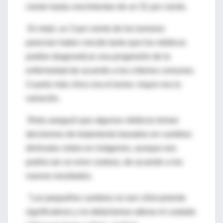
ciento hasta crecimientos de un 31 por ciento.
En total, un 3 por ciento de los tumores
parecían haber crecido tanto que los médicos
podían diagnosticar una progresión de la
enfermedad de acuerdo a los criterios comunes.
Cuanto más chico era el tumor, mayor era la
variación.
Riely aseguró que algunos médicos toman
decisiones de tratamiento basados en cambios
diminutos vistos en imágenes, aunque eso
podría ser un error costoso, de acuerdo a los
nuevos resultados.
"Los pequeños cambios no son clínicamente
significativos y no deberíamos alterar el cuidado