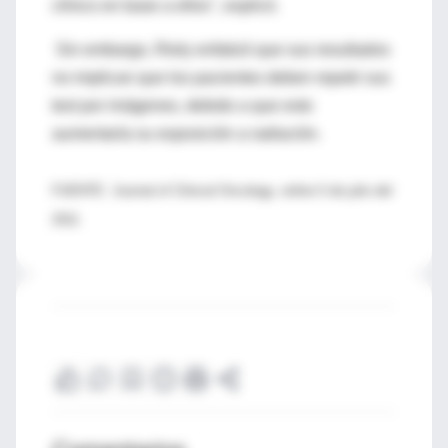
clínico en base a ellos", explicó.
Sin embargo, Riely enfatizó que sus resultados
no implican que los pacientes deben repetir sus
test por imágenes, debido a que esto
aumentaría su exposición a radiación.
FUENTE: Journal of Clinical Oncology, online 5 de julio del
2011