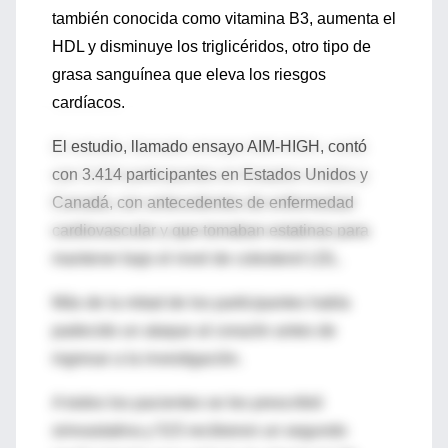
también conocida como vitamina B3, aumenta el
HDL y disminuye los triglicéridos, otro tipo de
grasa sanguínea que eleva los riesgos
cardíacos.
El estudio, llamado ensayo AIM-HIGH, contó
con 3.414 participantes en Estados Unidos y
Canadá, con antecedentes de enfermedad
cardiovascular y que tomaban estatinas para
mantener bajo el nivel de colesterol LDL.
Más de la mitad de los participantes había
padecido un ataque al corazón antes de
ingresar a la investigación.
A todos los pacientes se les prescribió
simvastatina y 515 recibieron un segundo