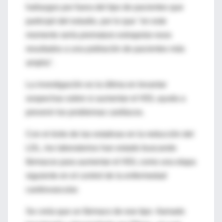
hallazgos por fuera del tipo de pacientes que
participó del estudio, por lo que "en este
momento sería prematuro extrapolar esos
resultados a una población de pacientes más
amplia".
La investigación es la última en levantar
sospechas sobre si aumentar el HDL ayuda a
prevenir los problemas cardíacos.
Con el éxito de las estatinas en la reducción del
LDL, los laboratorios han estado buscando
fármacos para aumentar el HDL como una etapa
siguiente en el control de la enfermedad
cardiovascular.
Se creía que un fármaco de ese tipo -llamado