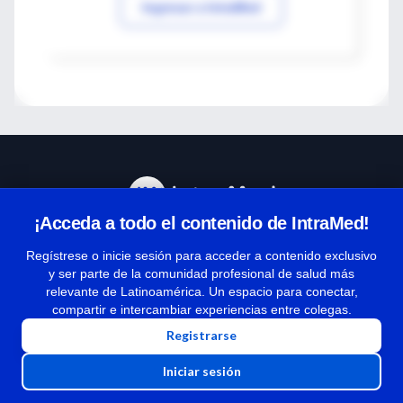
Ingresar a IntraMed
¡Acceda a todo el contenido de IntraMed!
Centro de Ayuda
Regístrese o inicie sesión para acceder a contenido exclusivo
y ser parte de la comunidad profesional de salud más
relevante de Latinoamérica. Un espacio para conectar,
Términos y condiciones
compartir e intercambiar experiencias entre colegas.
| Políticas de privacidad
Registrarse
| Todos los derechos reservados | Copyright 1997-2026
Iniciar sesión