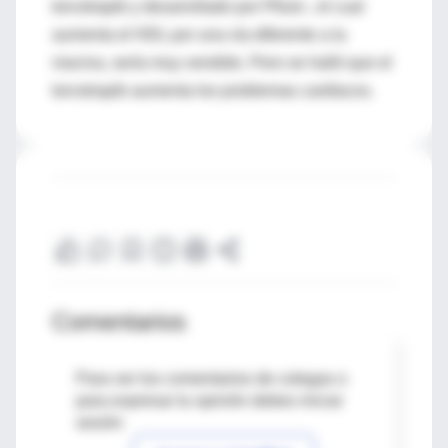
torcetrapib y desarrollado por Pfizer-, el cual
aumenta el HDL por una vía diferente a la
niacina, sería muy vendido. Pero se halló que el
torcetrapib aumenta los problemas cardíacos.
Comentarios
Para ver los comentarios de colegas o
para expresar tu opinión debes iniciar
sesión