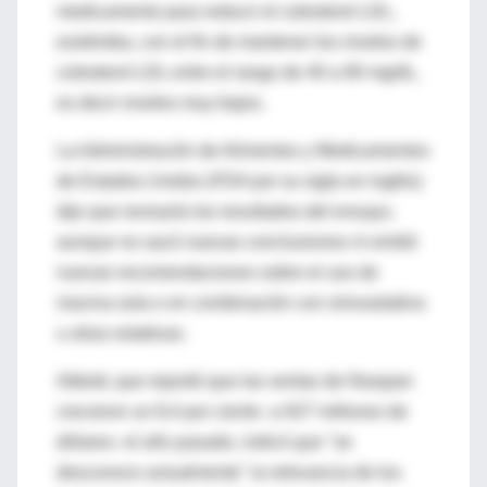
medicamento para reducir el colesterol LDL,
ezetimiba, con el fin de mantener los niveles de
colesterol LDL entre el rango de 40 a 80 mg/dL,
es decir niveles muy bajos.
La Administración de Alimentos y Medicamentos
de Estados Unidos (FDA por su sigla en inglés)
dijo que revisaría los resultados del ensayo,
aunque no sacó nuevas conclusiones ni emitió
nuevas recomendaciones sobre el uso de
niacina sola o en combinación con simvastatina
u otras estatinas.
Abbott, que reportó que las ventas de Niaspan
crecieron un 8,4 por ciento -a 927 millones de
dólares- el año pasado, indicó que "se
desconoce actualmente" la relevancia de los