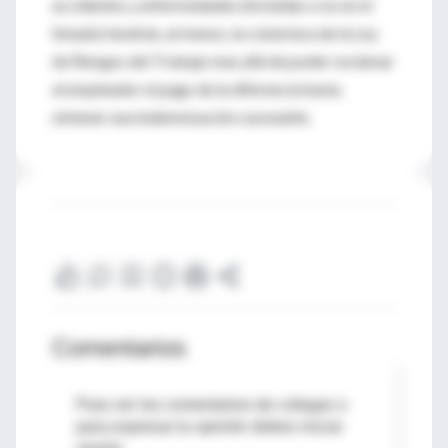
accidentes y enfermedades (incluidas o no en el
listado) tendrán, al menos, la cobertura de la Ley
de Riesgos del Trabajo mas allá de poder reclamar
al empleador el pago de la diferencia hasta
obtener una indemnización razonable.
Comentarios
Para ver los comentarios de colegas o
para expresar tu opinión debes iniciar