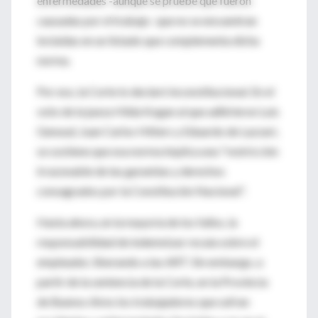
enfermedades -aunque se pruebe que fueron
causadas por el trabajo- que no se encuentran
incluidas en un listado que complementa dicha
norma.
Por eso, la Corte lo declaró inconstitucional. En el
voto de la jueza Hilda Kogan al que adhirieron Luis
Genoud, Juan Carlos Hitters y Eduardo de Lazzari,
se sostiene que esa norma implica una "restricción
irrazonable de las garantías y derechos
consagrados por la Constitución Nacional".
Hasta ahora, en la mayoría de los fallos, la
responsabilidad de indemnizar recaía sobre el
empleador, liberando a las ART. Sin embargo, a
partir de la sentencia de la Corte, en la Provincia
de Buenos Aires los trabajadores que sufran