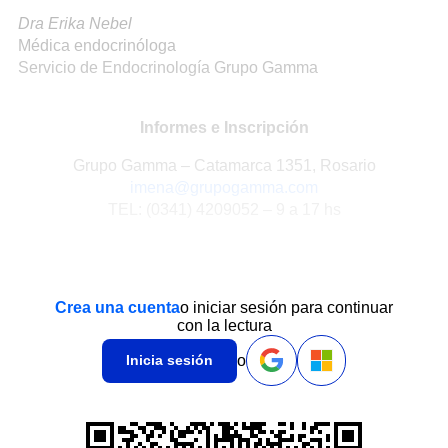
Dra Erika Nebel
Médica endocrinóloga
Servicio de Endocrinología Grupo Gamma
Informes e Inscripción
Grupo Gamma – Catamarca 1351, Rosario
imena@grupogamma.com
TEL: (0341) 4209052 – 9 a 17 hs
Crea una cuenta
o iniciar sesión para continuar
con la lectura
o
Inicia sesión