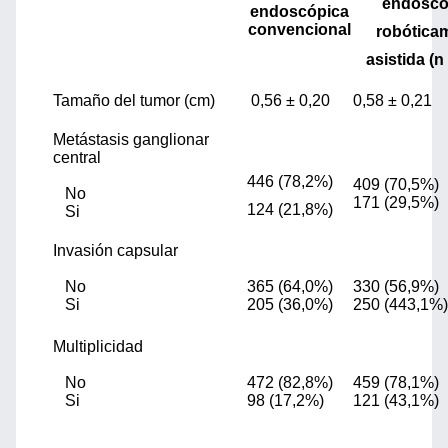
endoscó
endoscópica
convencional
robótica
asistida (n
Tamaño del tumor (cm)
0,56 ± 0,20
0,58 ± 0,21
Metástasis ganglionar
central
446 (78,2%)
409 (70,5%)
No
171 (29,5%)
124 (21,8%)
Si
Invasión capsular
No
365 (64,0%)
330 (56,9%)
Si
205 (36,0%)
250 (443,1%)
Multiplicidad
No
472 (82,8%)
459 (78,1%)
Si
98 (17,2%)
121 (43,1%)