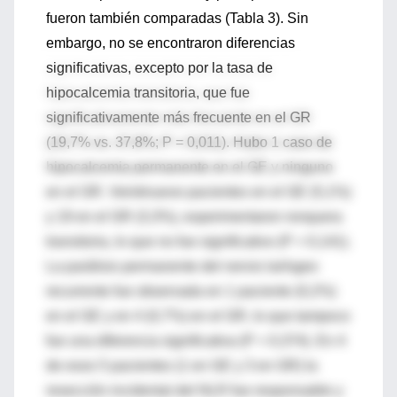
fueron también comparadas (Tabla 3). Sin
embargo, no se encontraron diferencias
significativas, excepto por la tasa de
hipocalcemia transitoria, que fue
significativamente más frecuente en el GR
(19,7% vs. 37,8%; P = 0,011). Hubo 1 caso de
hipocalcemia permanente en el GE y ninguno
en el GR. Veintinueve pacientes en el GE (5,1%)
y 19 en el GR (3,3%), experimentaron ronquera
transitoria, lo que no fue significativo (P = 0,141).
La parálisis permanente del nervio laríngeo
recurrente fue observada en 1 paciente (0,2%)
en el GE y en 4 (0,7%) en el GR, lo que tampoco
fue una diferencia significativa (P = 0,374). En 4
de esos 5 pacientes (1 en GE y 3 en GR) la
resección incidental del NLR fue responsable y