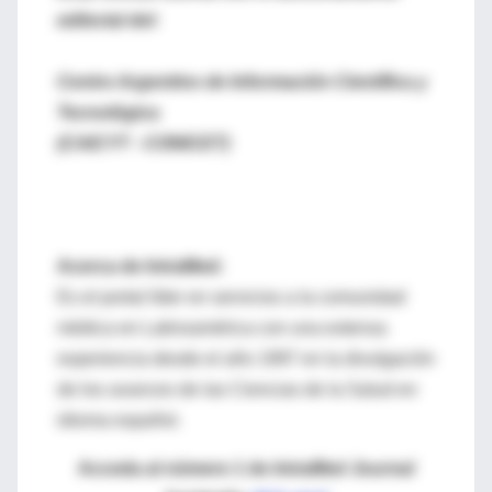
editorial del:
Centro Argentino de Información Científica y
Tecnológica
(CAICYT - CONICET)
Acerca de IntraMed:
Es el portal líder en servicios a la comunidad
médica en Latinoamérica con una extensa
experiencia desde el año 1997 en la divulgación
de los avances de las Ciencias de la Salud en
idioma español.
Acceda al número 1 de
IntraMed Journal