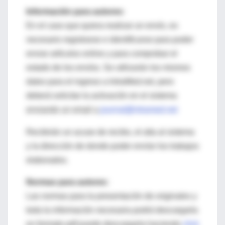
Información para autores:
En el caso que quiera realizar un envío, es
necesario registrarse e identificarse para poder
enviar artículos online y para comprobar el
estado de los envíos. Se utilizarán los mismos
datos para el ingreso a IntraMed.net, pero
deberá solicitar la activación en el sistema
enviando un email a
journal@intramed.net
Recibirán un acuse de recibo, el alta al sistema
y la dirección de donde poder envíar los trabajos
elaborados.
Normas para autores:
Las normas para la presentación de originales y
toda la información necesaria podrá descargarla
en formato pdf puede descargarla haciendo
click