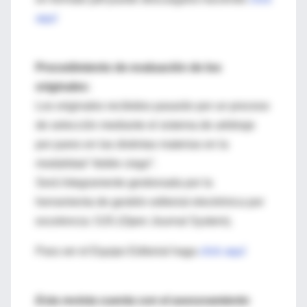
aquí
Procedimiento de evaluación de los
originales:
Los originales recibidos pasarán por un proceso
de selección mediante el sistema de arbitraje
por pares en las distintas materias en la
modalidad “doble ciego”.
Será íntegramente gestionada por la
herramienta de gestión editorial electrónica por
excelencia: OJS (Open Journal System).
Para ver el Equipo Editorial haga
click aquí
Esta revista cuenta con el asesoramiento