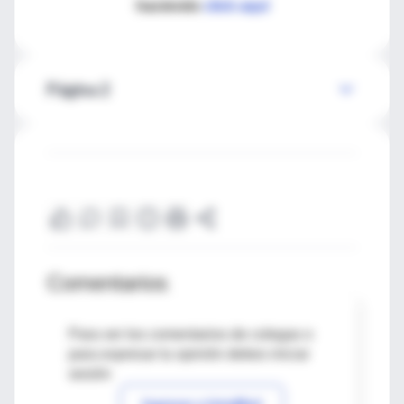
haciendo
click aquí
Página 2
Comentarios
Para ver los comentarios de colegas o
para expresar tu opinión debes iniciar
sesión
Ingresar a IntraMed