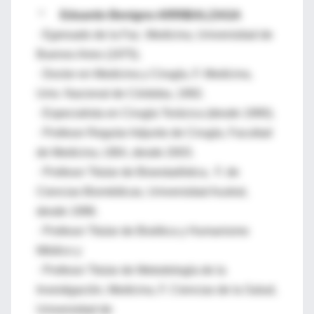
*
Eduardo Benigno ARRIBALZAGA
· Egresado de la Fac. Medicina, Universidad de
Buenos Aires (1975).
· Doctor en Medicina y Cirugía, F. Medicina,
Univ. Nacional de Córdoba, 1992.
· Especialista en Cirugía Torácica (desde 1990).
· Profesor Regular Adjunto de Cirugía, Facultad
de Medicina, UBA, desde 2003.
· Profesor Titular de Bioestadística, F. de
Ciencias Biomédicas, Universidad Austral,
desde 1996.
· Profesor Titular de Bioética y Humanismo
Médico y
· Profesor Titular de Metodología de la
Investigación, Medicina, F. Ciencias de la Salud,
Universidad de