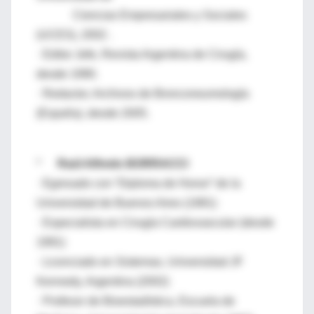
Ciencias Empresariales y Sociales
(UCES), 2002 .
· Editor Jefe, Revista Argentina de Cirugía,
desde 1990.
· Redactor, Archivos de Bronconeumología
(España), desde 2005.
*
Raúl Alfredo BORRACCI
· Egresado con “Diploma de Honor” de la
Universidad de Buenos Aires (1981)
· Especialista en Cirugía Cardiovascular (desde
1991)
· Licenciado en Sistemas, Universidad JF
Kennedy, Argentina (2002)
· Profesor de Bioestadística, Escuela de