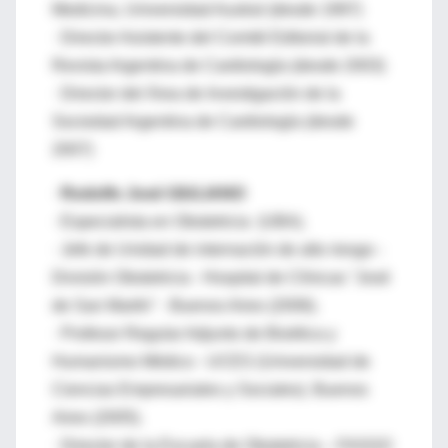
Medicina, Universidad Austral (desde 1997)
· Director Asistente del Comité Editorial de la
Revista Argentina de Cardiología (desde 2003)
· Director del Área de Investigación de la
Sociedad Argentina de Cardiología (desde
2007)
·
Rodolfo José GIULIANO
· Especialista en Obstetricia (UBA).
· Jefe de Unidad de internación de alto riesgo -
División Obstetricia - Hospital de Clínicas "José
de San Martín" - Buenos Aires (2006).
· Profesor Regular Adjunto de Bioética y
Humanismo Médico - UCES (Universidad de
Ciencias Empresariales y Sociales). Buenos
Aires (2005).
· Director de la Escuela de Obstetricia – FASGO