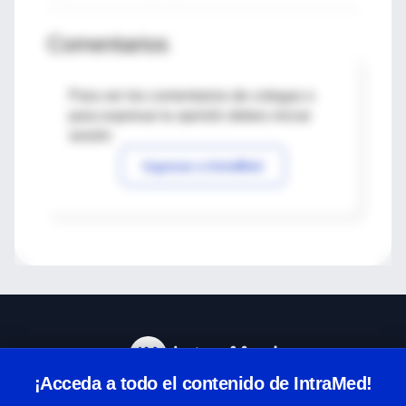
Comentarios
Para ver los comentarios de colegas o
para expresar tu opinión debes iniciar
sesión
Ingresar a IntraMed
¡Acceda a todo el contenido de IntraMed!
Centro de Ayuda