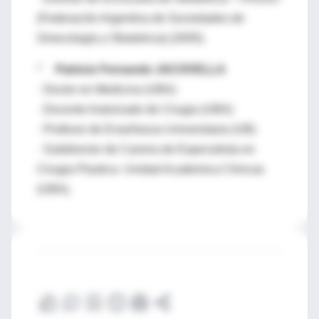
(Federación Argentina de Sociedades de
Ginecología y Obstetricia) (2005).
*
Patricio Fernando JACOVELLA
· Doctor en Medicina (UBA)
· Docente Autorizado de Cirugia (UBA)
· Profesor de Enseñanza Universitaria (UB)
· Subdirector de Carrera de Especialista en
Cirugia Plastica- Unidad Academica Clinicas
(UBA).