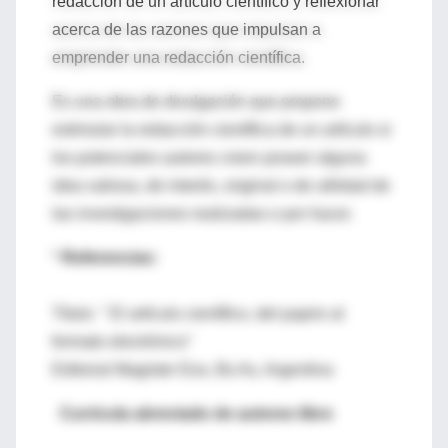
redacción de un artículo científico y reflexionar
acerca de las razones que impulsan a
emprender una redacción científica.
Es una obra de divulgación que propone
estimular la redacción científica de un artículo si
los potenciales autores creen poseer alguna
idea valiosa, de interés, original o de utilidad de
las investigaciones realizadas o por hacer.
*
Referencias:
Título: " El artículo científico, del papiro al
formato electrónico"
Editorial Magister Eos, Bs As, Argentina
Curricula abreviado de autores libro