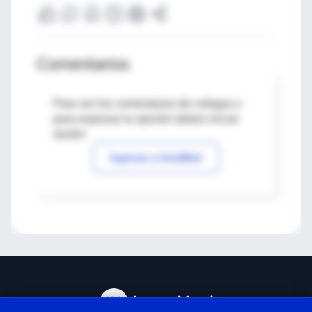
Comentarios
Para ver los comentarios de colegas o
para expresar tu opinión debes iniciar
sesión
Ingresar a IntraMed