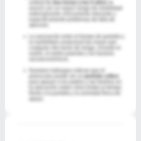
umbral de
dos horas a los 5 años
se
asoció con un mayor riesgo de morbilidad
externalizante clínicamente relevante y
específicamente problemas de falta de
atención.
La asociación entre el tiempo de pantalla y
la morbilidad conductual fue mayor que
cualquier otro factor de riesgo, incluido el
sueño, el estrés parental y los factores
socioeconómicos.
Nuestros hallazgos indican que el
preescolar puede ser un
período crítico
para apoyar a los padres y las familias en
la educación sobre cómo limitar el tiempo
frente a la pantalla y la actividad física de
apoyo.