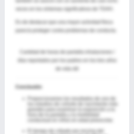
también se asoció con un aumento de casi ocho
veces en los síntomas significativos de TDAH.
Es de destacar que una mayor actividad física
parecía proteger contra problemas de conducta.
Cantidad de horas de pantalla inhalaciones /
días reportados por los padres en los tres años
de vida útil
Conclusión
Proporcionamos los resultados de uno de
los estudios de cohorte de nacimiento más
grandes para examinar la exposición a la
hora de la pantalla y la morbilidad
conductual en niños en edad preescolar.
El tiempo de cribado por encima del