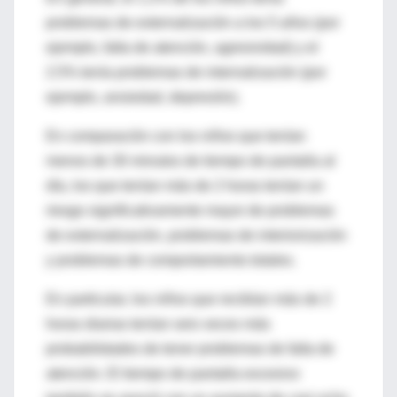
problemas de externalización a los 5 años (por
ejemplo, falta de atención, agresividad) y el
2.5% tenía problemas de internalización (por
ejemplo, ansiedad, depresión).
En comparación con los niños que tenían
menos de 30 minutos de tiempo de pantalla al
día, los que tenían más de 2 horas tenían un
riesgo significativamente mayor de problemas
de externalización, problemas de interiorización
y problemas de comportamiento totales.
En particular, los niños que recibían más de 2
horas diarias tenían seis veces más
probabilidades de tener problemas de falta de
atención. El tiempo de pantalla excesivo