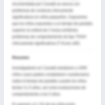
recomendada por Canadá se asocia con
problemas de conducta clínicamente
significativos en niños pequeños. Supusimos
que los niños expuestos a un tiempo de pantalla
superior al umbral de 2 horas exhibirían
problemas de comportamiento de tipo TDAH
clínicamente significativos (T-Score ≥65).
Resumen
Investigadores en Canadá estudiaron a 2400
niños cuyos padres completaron cuestionarios
sobre el tiempo de pantalla cuando los niños
tenían 3 y 5 años, así como evaluaciones de
comportamiento a los 5 años.
En general, el 1.2% de los niños tenía