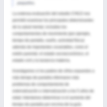
pequeños.
La extensa evaluación del estudio CHILD nos
permitió examinar los principales determinantes
de la salud mental, incluidos los
comportamientos de movimiento (por ejemplo,
tiempo de pantalla, sueño, actividad física)
además de importantes covariables, como el
estrés parental, el estado socioeconómico, el
estado civil y la lactancia materna.
Investigamos si los padres de niños expuestos a
más tiempo de pantalla informaron más
problemas de comportamiento de
externalización e internalización a los 5 años de
edad. Intentamos determinar si el aumento del
tiempo de pantalla por encima de la guía