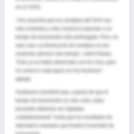
sin el SUH).
"Uno asumiría que los serotipos del SUH son
más virulentos y más virulencia equivale a un
tiempo de transmisión más prolongado. Pero, en
este caso, la eliminación de serotipos no tan
virulentos demoró más tiempo", indicó Rasko.
"Esto ya se había observado con los virus, pero
no conozco nada igual con las bacterias",
agregó.
Suerbaum consideró que, a pesar de que el
tiempo de transmisión es más corto, estos
pacientes deberían ser vigilados
cuidadosamente" hasta que los resultados de
laboratorio muestren que finalizó el período de
transmisión.