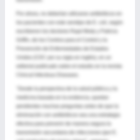
Por ahora, no deberían utilizarse antibióticos en
los pacientes con este serotipo de E. coli, según
escribieron los doctores Rajal Mody y Patricia
Griffin, de los Centros para el Control y la
Prevención de Enfermedades de Estados
Unidos (CDC por su sigla en inglés), en un
editorial publicado sobre el estudio en la revista
Clinical Infectious Diseases.
"Desde la perspectiva de la salud pública y la
medicina basada en la evidencia, quedan
pendientes muchas preguntas antes de que la
eliminación con antibióticos sea una estrategia
efectiva para prevenir de manera segura la
transmisión secundaria de infecciones (por E.