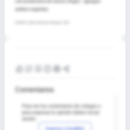
coli productora de toxina shiga)", agregan
ambos expertos.
FUENTE: Clinical Infectious Diseases, 2013
Comentarios
Para ver los comentarios de colegas o
para expresar tu opinión debes iniciar
sesión
Ingresar a IntraMed