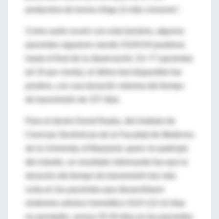
productora de toxina shiga 2) más comunes".
Como suele ocurrir con esta bacteria, algunos
pacientes siguieron siendo O104:H4 positivos
hasta el final de la observación. En 77 pacientes
(el 24 por ciento), el último test disponible fue
positivo, con una duración máxima del tiempo
de transmisión de 157 días.
Para el doctor David Rasko, del Instituto de
Ciencias Genómicas de la Facultad de Medicina
de la University of Maryland, quien no participó
del estudio, un resultado interesante fue que la
duración del tiempo de transmisión fue más
corta en los pacientes que desarrollaron
síndrome urémico hemolítico SUH (13-14 días
en promedio, versus 33-34 días en los pacientes